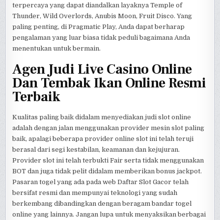
terpercaya yang dapat diandalkan layaknya Temple of
Thunder, Wild Overlords, Anubis Moon, Fruit Disco. Yang
paling penting, di Pragmatic Play, Anda dapat berharap
pengalaman yang luar biasa tidak peduli bagaimana Anda
menentukan untuk bermain.
Agen Judi Live Casino Online
Dan Tembak Ikan Online Resmi
Terbaik
Kualitas paling baik didalam menyediakan judi slot online
adalah dengan jalan menggunakan provider mesin slot paling
baik, apalagi beberapa provider online slot ini telah teruji
berasal dari segi kestabilan, keamanan dan kejujuran.
Provider slot ini telah terbukti Fair serta tidak menggunakan
BOT dan juga tidak pelit didalam memberikan bonus jackpot.
Pasaran togel yang ada pada web Daftar Slot Gacor telah
bersifat resmi dan mempunyai teknologi yang sudah
berkembang dibandingkan dengan beragam bandar togel
online yang lainnya. Jangan lupa untuk menyaksikan berbagai