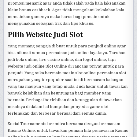
promosi menarik agar anda tidak salah pada kala laksanakan
klaim bonus cashback. Agar tidak mengalami kekalahan kala
memainkan gamenya maka harus bagi pemain untuk
menggunakan sebagian trik dan tips khusus.
Pilih Website Judi Slot
Yang memang sengaja di buat untuk para penjudi online agar
bisa nikmati semua permainan judi online layaknya. Taruhan
judi bola online, live casino online, dan togel online, tapi
website judi online Slot Online di rancang privat untuk para
penjudi. Yang suka bermain mesin slot online permainan slot
merupakan yang terpopuler saat ini di bermacam kalangan
yang tua maupun yang tetap muda. Judi hadir untuk tawarkan
banyak kelebihan dan keuntungan bagi member yang
bermain. Berbagai berlebihan dan keunggulan di tawarkan
misalnya di dalam hal kumpulan penyedia game slot
terlengkap dan terbesar berasal dari semua dunia.
Social Tournaments bermitra bersama dengan bermacam
Kasino Online, untuk tawarkan pemain kita penawaran Kasino