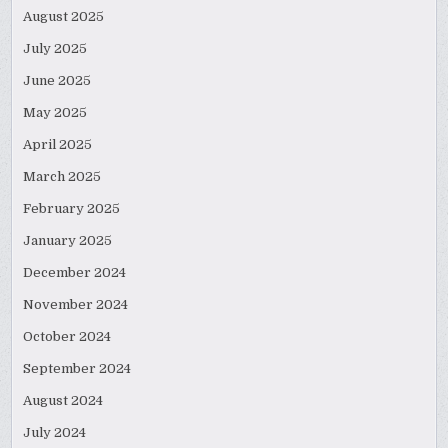
August 2025
July 2025
June 2025
May 2025
April 2025
March 2025
February 2025
January 2025
December 2024
November 2024
October 2024
September 2024
August 2024
July 2024