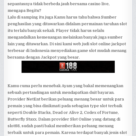
sepantasnya tidak berbeda jauh bersama casino live,
mengapa Begitu?
Lalu di samping itu juga Kamu harus tahu bahwa Sumber
penghasilan yang ditawarkan didalam permainan taruhan slot
itu terlalu banyak sekali. Player tidak harus selalu
mengandalkan kemenangan melainkan banyak juga sumber
lain yang ditawarkan. Di sini kami web judi slot online jackpot
terbesar di Indonesia menyediakan game slot mudah menang
bersama dengan Jackpot yang besar.
Kamu cuma perlu menebak Ayam yang bakal memenangkan
sebuah pertandingan untuk mendapatkan duit bayaran.
Provider NetEnt berikan peluang menang besar untuk para
pemain yang bisa dinikmati pada sebagian type slot terbaik
seperti Double Stacks, Dead or Alive 2, Codex of Fortune,
Butterfly Staxx. Dalam provider Slot Online yang datang di
slot88, sudah pasti bakal memberikan peluang menang
terbaik untuk para pemain. Karena terdapat banyak jenis slot