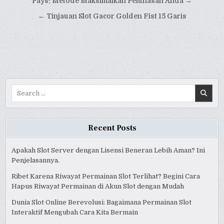
navigation
Pays: Metode Maksimalkan Pelunasan Anda →
← Tinjauan Slot Gacor Golden Fist 15 Garis
Search
for:
Recent Posts
Apakah Slot Server dengan Lisensi Beneran Lebih Aman? Ini
Penjelasannya.
Ribet Karena Riwayat Permainan Slot Terlihat? Begini Cara
Hapus Riwayat Permainan di Akun Slot dengan Mudah
Dunia Slot Online Berevolusi: Bagaimana Permainan Slot
Interaktif Mengubah Cara Kita Bermain