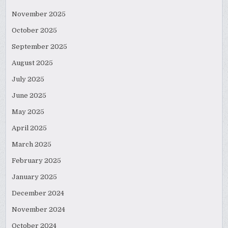
November 2025
October 2025
September 2025
August 2025
July 2025
June 2025
May 2025
April 2025
March 2025
February 2025
January 2025
December 2024
November 2024
October 2024