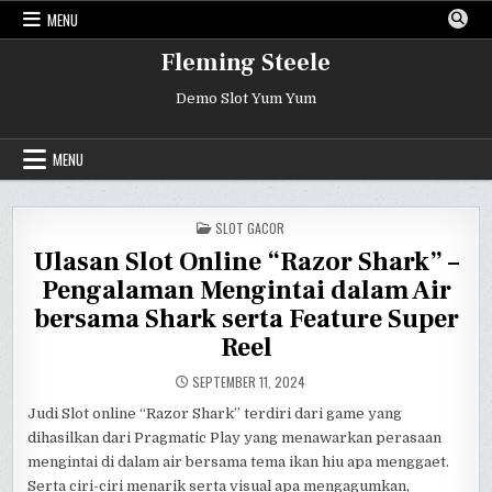
Skip
MENU
to
content
Fleming Steele
Demo Slot Yum Yum
MENU
POSTED
SLOT GACOR
IN
Ulasan Slot Online “Razor Shark” –
Pengalaman Mengintai dalam Air
bersama Shark serta Feature Super
Reel
SEPTEMBER 11, 2024
Judi Slot online “Razor Shark” terdiri dari game yang
dihasilkan dari Pragmatic Play yang menawarkan perasaan
mengintai di dalam air bersama tema ikan hiu apa menggaet.
Serta ciri-ciri menarik serta visual apa mengagumkan,