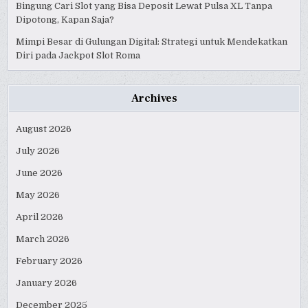
Bingung Cari Slot yang Bisa Deposit Lewat Pulsa XL Tanpa
Dipotong, Kapan Saja?
Mimpi Besar di Gulungan Digital: Strategi untuk Mendekatkan
Diri pada Jackpot Slot Roma
Archives
August 2026
July 2026
June 2026
May 2026
April 2026
March 2026
February 2026
January 2026
December 2025