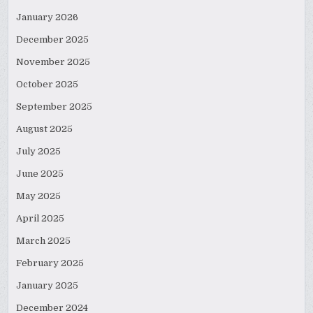
January 2026
December 2025
November 2025
October 2025
September 2025
August 2025
July 2025
June 2025
May 2025
April 2025
March 2025
February 2025
January 2025
December 2024