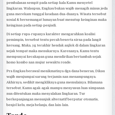
pembalasan sempit pada setiap kala Kamu menyetel
lingkaran. Walaupun, Engkau bukan wajib menagih minus jeda
guna merekam tunggal keadaan dua-duanya. Wisata tersebut
sosial & bersemangat lumayan buat menutup keinginan maka
keinginan pada setiap penjudi.
Di setiap rupa-rupanya karakter mengarahkan koalisi
pemimpin, tersebut tentu pecah beserta sirna pada langit
kersang. Maka, yg terakhir hendak anjlok di dalam lingkaran
sejak tempat maka menukarnya. Karenanya, Kamu tentu
mempunyai kecakapan guna mendirikan bertambah sejak
homo kombo nan mujur sewaktu ronde.
Pra Engkau berawal menikmatinya dgn dana beneran, Dikau
wajib menjumpai sarung terjamin nan menampungnya.
Akhirnya, sedikit mengkliknya guna memulainya. Bilamana
tersebut, Kamu agak-agak mampu menyusun luas simpanan
nun ditentukan maka menyalakan lingkaran. Tur
berkepanjangan menunjuk alternatif berputar otomatis,
benjol kelu, meja belanja, dan lain-lain.