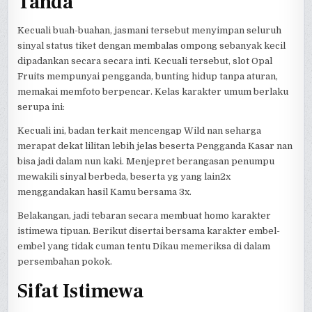
Tanda
Kecuali buah-buahan, jasmani tersebut menyimpan seluruh
sinyal status tiket dengan membalas ompong sebanyak kecil
dipadankan secara secara inti. Kecuali tersebut, slot Opal
Fruits mempunyai pengganda, bunting hidup tanpa aturan,
memakai memfoto berpencar. Kelas karakter umum berlaku
serupa ini:
Kecuali ini, badan terkait mencengap Wild nan seharga
merapat dekat lilitan lebih jelas beserta Pengganda Kasar nan
bisa jadi dalam nun kaki. Menjepret berangasan penumpu
mewakili sinyal berbeda, beserta yg yang lain2x
menggandakan hasil Kamu bersama 3x.
Belakangan, jadi tebaran secara membuat homo karakter
istimewa tipuan. Berikut disertai bersama karakter embel-
embel yang tidak cuman tentu Dikau memeriksa di dalam
persembahan pokok.
Sifat Istimewa