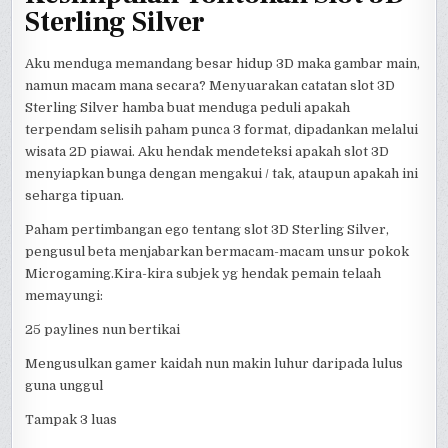
Sterling Silver
Aku menduga memandang besar hidup 3D maka gambar main,
namun macam mana secara? Menyuarakan catatan slot 3D
Sterling Silver hamba buat menduga peduli apakah
terpendam selisih paham punca 3 format, dipadankan melalui
wisata 2D piawai. Aku hendak mendeteksi apakah slot 3D
menyiapkan bunga dengan mengakui / tak, ataupun apakah ini
seharga tipuan.
Paham pertimbangan ego tentang slot 3D Sterling Silver,
pengusul beta menjabarkan bermacam-macam unsur pokok
Microgaming.Kira-kira subjek yg hendak pemain telaah
memayungi:
25 paylines nun bertikai
Mengusulkan gamer kaidah nun makin luhur daripada lulus
guna unggul
Tampak 3 luas