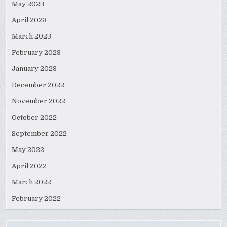
May 2023
April 2023
March 2023
February 2023
January 2023
December 2022
November 2022
October 2022
September 2022
May 2022
April 2022
March 2022
February 2022