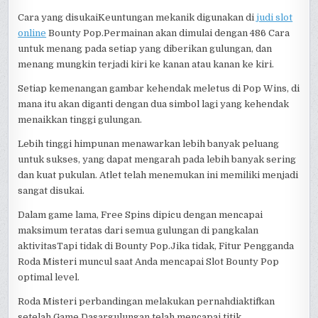
Cara yang disukaiKeuntungan mekanik digunakan di
judi slot
online
Bounty Pop.Permainan akan dimulai dengan 486 Cara
untuk menang pada setiap yang diberikan gulungan, dan
menang mungkin terjadi kiri ke kanan atau kanan ke kiri.
Setiap kemenangan gambar kehendak meletus di Pop Wins, di
mana itu akan diganti dengan dua simbol lagi yang kehendak
menaikkan tinggi gulungan.
Lebih tinggi himpunan menawarkan lebih banyak peluang
untuk sukses, yang dapat mengarah pada lebih banyak sering
dan kuat pukulan. Atlet telah menemukan ini memiliki menjadi
sangat disukai.
Dalam game lama, Free Spins dipicu dengan mencapai
maksimum teratas dari semua gulungan di pangkalan
aktivitasTapi tidak di Bounty Pop.Jika tidak, Fitur Pengganda
Roda Misteri muncul saat Anda mencapai Slot Bounty Pop
optimal level.
Roda Misteri perbandingan melakukan pernahdiaktifkan
setelah Game Dasargulungan telah mencapai titik