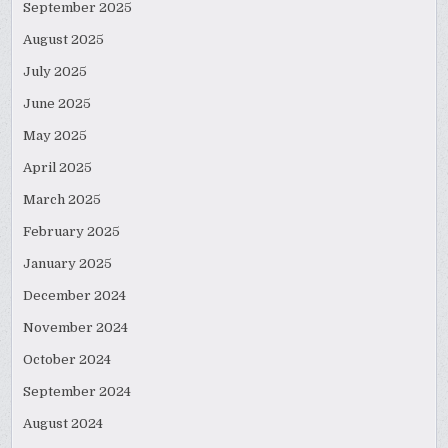
September 2025
August 2025
July 2025
June 2025
May 2025
April 2025
March 2025
February 2025
January 2025
December 2024
November 2024
October 2024
September 2024
August 2024