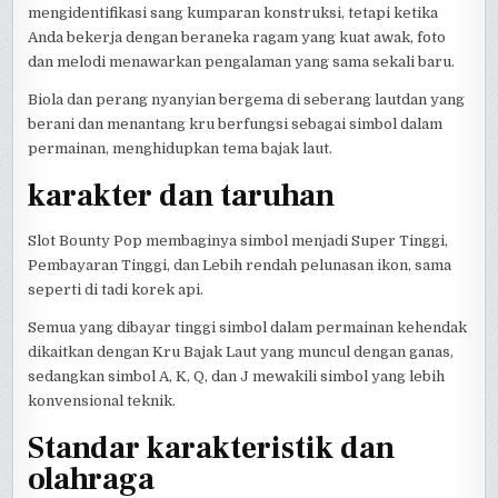
mengidentifikasi sang kumparan konstruksi, tetapi ketika
Anda bekerja dengan beraneka ragam yang kuat awak, foto
dan melodi menawarkan pengalaman yang sama sekali baru.
Biola dan perang nyanyian bergema di seberang lautdan yang
berani dan menantang kru berfungsi sebagai simbol dalam
permainan, menghidupkan tema bajak laut.
karakter dan taruhan
Slot Bounty Pop membaginya simbol menjadi Super Tinggi,
Pembayaran Tinggi, dan Lebih rendah pelunasan ikon, sama
seperti di tadi korek api.
Semua yang dibayar tinggi simbol dalam permainan kehendak
dikaitkan dengan Kru Bajak Laut yang muncul dengan ganas,
sedangkan simbol A, K, Q, dan J mewakili simbol yang lebih
konvensional teknik.
Standar karakteristik dan
olahraga