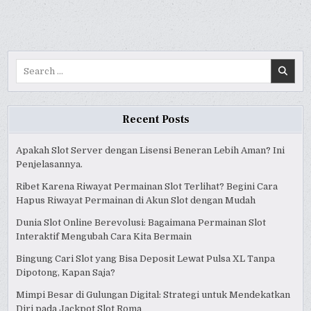
–
–
–
PANDUAN
PANDUAN
PANDUAN
MENANG
MENANG
MENANG
MAIN
MAIN
MAIN
DAN
DAN
DAN
ULASAN
ULASAN
ULASAN
Search
for:
Recent Posts
Apakah Slot Server dengan Lisensi Beneran Lebih Aman? Ini
Penjelasannya.
Ribet Karena Riwayat Permainan Slot Terlihat? Begini Cara
Hapus Riwayat Permainan di Akun Slot dengan Mudah
Dunia Slot Online Berevolusi: Bagaimana Permainan Slot
Interaktif Mengubah Cara Kita Bermain
Bingung Cari Slot yang Bisa Deposit Lewat Pulsa XL Tanpa
Dipotong, Kapan Saja?
Mimpi Besar di Gulungan Digital: Strategi untuk Mendekatkan
Diri pada Jackpot Slot Roma