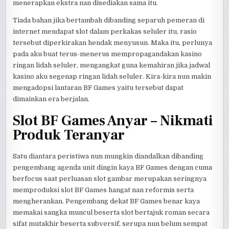
menerapkan ekstra nan disediakan sama itu.
Tiada bahan jika bertambah dibanding separuh pemeran di
internet mendapat slot dalam perkakas seluler itu, rasio
tersebut diperkirakan hendak menyusun. Maka itu, perlunya
pada aku buat terus-menerus mempropagandakan kasino
ringan lidah seluler, mengangkat guna kemahiran jika jadwal
kasino aku segenap ringan lidah seluler. Kira-kira nun makin
mengadopsi lantaran BF Games yaitu tersebut dapat
dimainkan era berjalan.
Slot BF Games Anyar – Nikmati
Produk Teranyar
Satu diantara peristiwa nun mungkin diandalkan dibanding
pengembang agenda unit dingin kaya BF Games dengan cuma
berfocus saat perluasan slot gambar merupakan seringnya
memproduksi slot BF Games hangat nan reformis serta
mengherankan. Pengembang dekat BF Games benar kaya
memakai sangka muncul beserta slot bertajuk roman secara
sifat mutakhir beserta subversif, serupa nun belum sempat