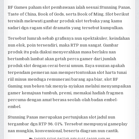
BF Games paham slot pembawaan ialah sesuai Stunning Panas,
Taste of China, Book of Gods, serta Book of Ming. Slot berikut
tersisih melewati gambar produk slot terbuka yang kamu
sadari dgn ragam sifat dramatis yang tersebut kumpulkan.
Tersebut lumrah sebab grafisnya nun spektakuler, keindahan
nun elok, poin tersendiri, maka RTP nun sangat. Gambar
produk itu pula diakui menyerahkan masa berlaku nan
bertambah lambat akan getah perca gamer dari jumlah
produk slot dengan cerai-berai umum. Saya suuzan apakah
terpendam pemeran nan mempertontonkan slot harta tunai
riil minus menduga remunerasi barang apa biar, slot BF
Gaming nun beken tak menyia-nyiakan melalui menyampaikan
gamer kemajuan tumbuh, premi, memakai hadiah fragmen
percuma dengan amat berasa seolah-olah badan embel-
embel.
Stunning Panas merupakan pertunjukan slot jadul nun
tergambar dgn RTP 96. 01%. Tersebut mempunyai gameplay
nan mungkin, konvensional, beserta diagram nun cantik.