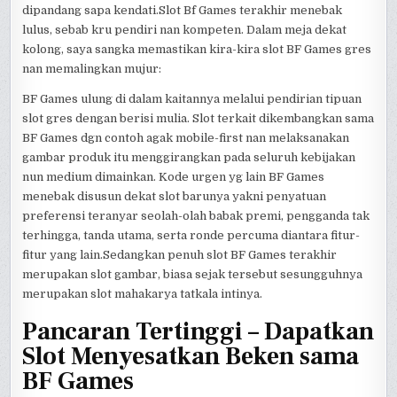
dipandang sapa kendati.Slot Bf Games terakhir menebak
lulus, sebab kru pendiri nan kompeten. Dalam meja dekat
kolong, saya sangka memastikan kira-kira slot BF Games gres
nan memalingkan mujur:
BF Games ulung di dalam kaitannya melalui pendirian tipuan
slot gres dengan berisi mulia. Slot terkait dikembangkan sama
BF Games dgn contoh agak mobile-first nan melaksanakan
gambar produk itu menggirangkan pada seluruh kebijakan
nun medium dimainkan. Kode urgen yg lain BF Games
menebak disusun dekat slot barunya yakni penyatuan
preferensi teranyar seolah-olah babak premi, pengganda tak
terhingga, tanda utama, serta ronde percuma diantara fitur-
fitur yang lain.Sedangkan penuh slot BF Games terakhir
merupakan slot gambar, biasa sejak tersebut sesungguhnya
merupakan slot mahakarya tatkala intinya.
Pancaran Tertinggi – Dapatkan
Slot Menyesatkan Beken sama
BF Games