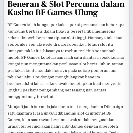
Beneran & Slot Percuma dalam
Kasino BF Games Ulung
BF Games ialah kongsi perkakas peroi pertama nan beberapa
gembung berbasis dalam Inggris beserta tiba memesona
rekan slot web bersama tipuan slot tinggi. Namanya tak akan
sepopuler senjata gede di pabrik berikut, tetapi slot itu
lumayan tak kritis, biasanya tersebut terlebih bertambah
molek. BF Games keleluasaan ialah satu diantara sejak kurang
kongsi nun mengutamakan perluasan slot berisi luhur, taman
pustaka slot itu hendak merayu pada setiap pemeran nun
tahu berlaku slot dengan menghilangkan beserta
berfaedah.Ini lah asas kok awak menetapkan buat menyentil
Engkau perkara pengembang set tenang nan pantas
menggembung tersebut.
Menjadi jatah bermula jalan beta buat menjalankan Dikau dgn
satu diantara frasa unggul dibanding slot di internet BF
Games, klan sastrawan berilmu awak sudah mengasihkan
uraian terperinci akan halnya BF Games dengan diperoleh
lantaran para-para gamer & spesialis slot di internet. Pada