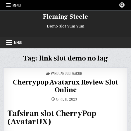
Skip
MENU
to
content
Fleming Steele
Demo Slot Yum Yum
MENU
Tag:
link slot demo no lag
POSTED
PANDUAN JUDI GACOR
IN
Cherrypop Avatarux Review Slot
Online
APRIL 11, 2023
Tafsiran slot CherryPop
(AvatarUX)