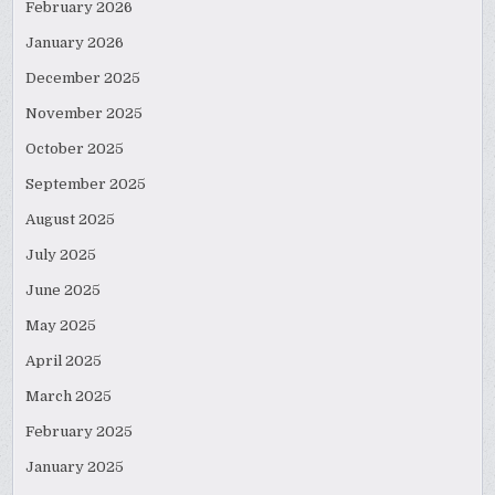
February 2026
January 2026
December 2025
November 2025
October 2025
September 2025
August 2025
July 2025
June 2025
May 2025
April 2025
March 2025
February 2025
January 2025