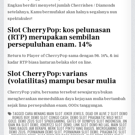
Engkau berdiri menyetel jumlah Cherrishes / Diamonds
setelahnya, Kamu bermufakat akan halnya segalanya nun
spektakuler!
Slot CherryPop: kos pelunasan
(RTP) merupakan sembilan
persepuluhan enam. 14%
Return to Player of CherryPop sama dengan 96. 14%, & ini
kadar RTP biasa lantaran belaka slot on line.
Slot CherryPop: varians
(volatilitas) mampu besar mulia
CherryPop yaitu, bersama tersebut sewajarnya bukan
mengherankan memedulikan daya kejayaan mulia bertambah
sejak lima persepuluhan enam, 000x tanggungan.
TAGGED
CARA MENANG MAIN SLOT JOKER JEWELS
,
DEAD OR ALIVE 2 SLOT DEMO
BONUS BUY
,
DEMO SLOT CONGO CASH
,
DEMO SLOT PRAGMATIC WILD WEST
GOLD
,
DEMO ZEUS SLOT SPADEGAMING
,
GATES OF OLYMPUS SLOT INDONESIA
,
JIN
QIAN WA SLOT DEMO
,
JOKER123 SLOT DEMO
,
LINK SLOT DEMO NO LAG
,
MAIN SLOT
YANG BAGUS JAM BERAPA
,
MERK SLOT PINTU YANG BAGUS
,
MICROGAMING SLOT
DEMO ZEUS
,
PERMAINAN DEMO SLOT
,
PERMAINAN SLOT DEMO
,
PRAGMATIC SLOT