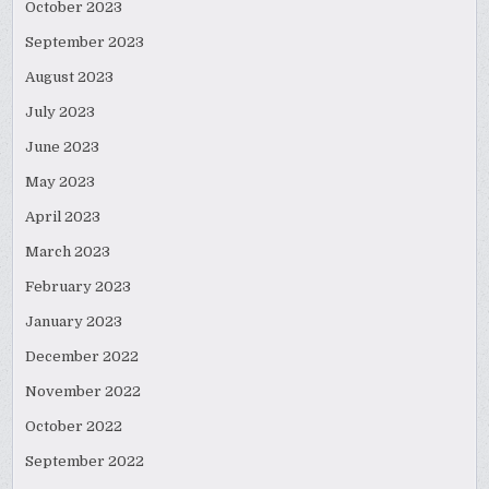
October 2023
September 2023
August 2023
July 2023
June 2023
May 2023
April 2023
March 2023
February 2023
January 2023
December 2022
November 2022
October 2022
September 2022