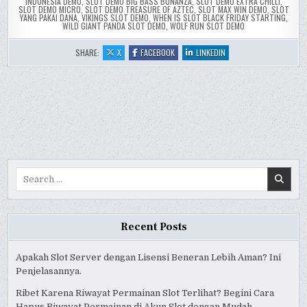
INDONESIA DEMO
,
SLOT DEMO BIG BASS BONANZA
,
SLOT DEMO EXTRA CHILLI
,
SLOT DEMO MICRO
,
SLOT DEMO TREASURE OF AZTEC
,
SLOT MAX WIN DEMO
,
SLOT
YANG PAKAI DANA
,
VIKINGS SLOT DEMO
,
WHEN IS SLOT BLACK FRIDAY STARTING
,
WILD GIANT PANDA SLOT DEMO
,
WOLF RUN SLOT DEMO
:
:
:
SHARE:
X
FACEBOOK
LINKEDIN
CHERRYPOP
CHERRYPOP
CHERRYPOP
AVATARUX
AVATARUX
AVATARUX
REVIEW
REVIEW
REVIEW
SLOT
SLOT
SLOT
ONLINE
ONLINE
ONLINE
Search
for:
Recent Posts
Apakah Slot Server dengan Lisensi Beneran Lebih Aman? Ini
Penjelasannya.
Ribet Karena Riwayat Permainan Slot Terlihat? Begini Cara
Hapus Riwayat Permainan di Akun Slot dengan Mudah