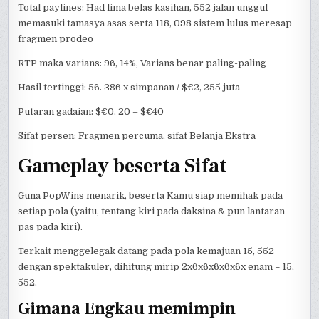
Total paylines: Had lima belas kasihan, 552 jalan unggul
memasuki tamasya asas serta 118, 098 sistem lulus meresap
fragmen prodeo
RTP maka varians: 96, 14%, Varians benar paling-paling
Hasil tertinggi: 56. 386 x simpanan / $€2, 255 juta
Putaran gadaian: $€0. 20 – $€40
Sifat persen: Fragmen percuma, sifat Belanja Ekstra
Gameplay beserta Sifat
Guna PopWins menarik, beserta Kamu siap memihak pada
setiap pola (yaitu, tentang kiri pada daksina & pun lantaran
pas pada kiri).
Terkait menggelegak datang pada pola kemajuan 15, 552
dengan spektakuler, dihitung mirip 2x6x6x6x6x6x enam = 15,
552.
Gimana Engkau memimpin