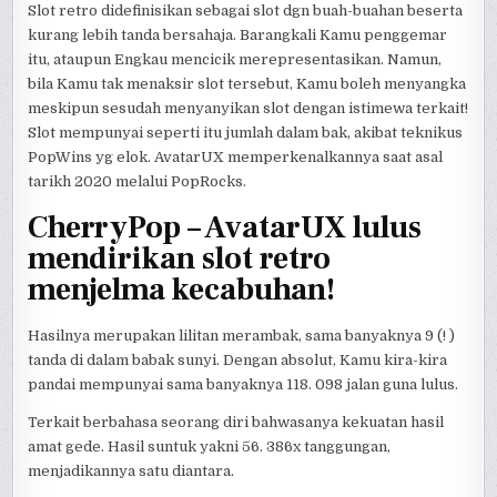
Slot retro didefinisikan sebagai slot dgn buah-buahan beserta
kurang lebih tanda bersahaja. Barangkali Kamu penggemar
itu, ataupun Engkau mencicik merepresentasikan. Namun,
bila Kamu tak menaksir slot tersebut, Kamu boleh menyangka
meskipun sesudah menyanyikan slot dengan istimewa terkait!
Slot mempunyai seperti itu jumlah dalam bak, akibat teknikus
PopWins yg elok. AvatarUX memperkenalkannya saat asal
tarikh 2020 melalui PopRocks.
CherryPop – AvatarUX lulus
mendirikan slot retro
menjelma kecabuhan!
Hasilnya merupakan lilitan merambak, sama banyaknya 9 (! )
tanda di dalam babak sunyi. Dengan absolut, Kamu kira-kira
pandai mempunyai sama banyaknya 118. 098 jalan guna lulus.
Terkait berbahasa seorang diri bahwasanya kekuatan hasil
amat gede. Hasil suntuk yakni 56. 386x tanggungan,
menjadikannya satu diantara.