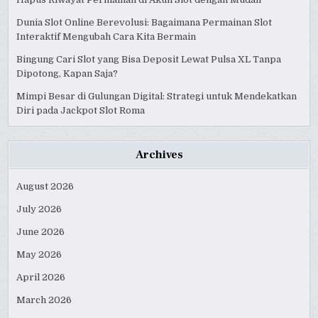
Dunia Slot Online Berevolusi: Bagaimana Permainan Slot
Interaktif Mengubah Cara Kita Bermain
Bingung Cari Slot yang Bisa Deposit Lewat Pulsa XL Tanpa
Dipotong, Kapan Saja?
Mimpi Besar di Gulungan Digital: Strategi untuk Mendekatkan
Diri pada Jackpot Slot Roma
Archives
August 2026
July 2026
June 2026
May 2026
April 2026
March 2026