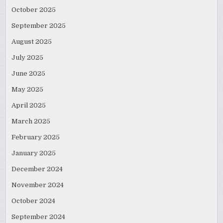
October 2025
September 2025
August 2025
July 2025
June 2025
May 2025
April 2025
March 2025
February 2025
January 2025
December 2024
November 2024
October 2024
September 2024