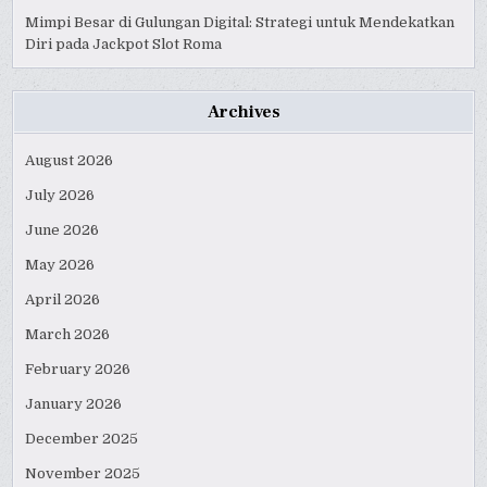
Mimpi Besar di Gulungan Digital: Strategi untuk Mendekatkan
Diri pada Jackpot Slot Roma
Archives
August 2026
July 2026
June 2026
May 2026
April 2026
March 2026
February 2026
January 2026
December 2025
November 2025