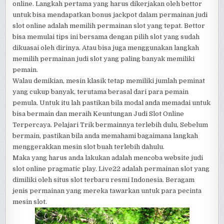
online. Langkah pertama yang harus dikerjakan oleh bettor
untuk bisa mendapatkan bonus jackpot dalam permainan judi
slot online adalah memilih permainan slot yang tepat. Bettor
bisa memulai tips ini bersama dengan pilih slot yang sudah
dikuasai oleh dirinya. Atau bisa juga menggunakan langkah
memilih permainan judi slot yang paling banyak memiliki
pemain.
Walau demikian, mesin klasik tetap memiliki jumlah peminat
yang cukup banyak, terutama berasal dari para pemain
pemula. Untuk itu lah pastikan bila modal anda memadai untuk
bisa bermain dan meraih Keuntungan Judi Slot Online
Terpercaya. Pelajari Trik bermainnya terlebih dulu, Sebelum
bermain, pastikan bila anda memahami bagaimana langkah
menggerakkan mesin slot buah terlebih dahulu.
Maka yang harus anda lakukan adalah mencoba website judi
slot online pragmatic play. Live22 adalah permainan slot yang
dimiliki oleh situs slot terbaru resmi Indonesia. Beragam
jenis permainan yang mereka tawarkan untuk para pecinta
mesin slot.