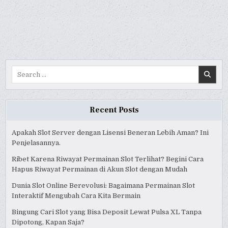
SLOT
SLOT
SLOT
BERSAMA
BERSAMA
BERSAMA
RTP
RTP
RTP
SLOT
SLOT
SLOT
TERTINGGI
TERTINGGI
TERTINGGI
Search
for:
Recent Posts
Apakah Slot Server dengan Lisensi Beneran Lebih Aman? Ini
Penjelasannya.
Ribet Karena Riwayat Permainan Slot Terlihat? Begini Cara
Hapus Riwayat Permainan di Akun Slot dengan Mudah
Dunia Slot Online Berevolusi: Bagaimana Permainan Slot
Interaktif Mengubah Cara Kita Bermain
Bingung Cari Slot yang Bisa Deposit Lewat Pulsa XL Tanpa
Dipotong, Kapan Saja?