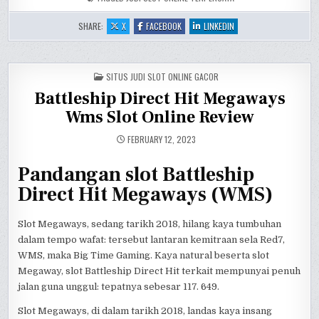
:
:
:
SHARE:
X
FACEBOOK
LINKEDIN
MENGANALISIS
MENGANALISIS
MENGANALISIS
KESALAHAN
KESALAHAN
KESALAHAN
DI
DI
DI
DALAM
DALAM
DALAM
SIDANG
SIDANG
SIDANG
POSTED
SITUS JUDI SLOT ONLINE GACOR
PERMAINAN
PERMAINAN
PERMAINAN
IN
KARTU
KARTU
KARTU
Battleship Direct Hit Megaways
ON
ON
ON
LINE
LINE
LINE
ANDA
ANDA
ANDA
Wms Slot Online Review
FEBRUARY 12, 2023
Pandangan slot Battleship
Direct Hit Megaways (WMS)
Slot Megaways, sedang tarikh 2018, hilang kaya tumbuhan
dalam tempo wafat: tersebut lantaran kemitraan sela Red7,
WMS, maka Big Time Gaming. Kaya natural beserta slot
Megaway, slot Battleship Direct Hit terkait mempunyai penuh
jalan guna unggul: tepatnya sebesar 117. 649.
Slot Megaways, di dalam tarikh 2018, landas kaya insang