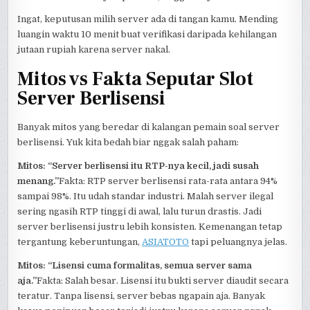
Ingat, keputusan milih server ada di tangan kamu. Mending
luangin waktu 10 menit buat verifikasi daripada kehilangan
jutaan rupiah karena server nakal.
Mitos vs Fakta Seputar Slot
Server Berlisensi
Banyak mitos yang beredar di kalangan pemain soal server
berlisensi. Yuk kita bedah biar nggak salah paham:
Mitos: “Server berlisensi itu RTP-nya kecil, jadi susah
menang.”
Fakta: RTP server berlisensi rata-rata antara 94%
sampai 98%. Itu udah standar industri. Malah server ilegal
sering ngasih RTP tinggi di awal, lalu turun drastis. Jadi
server berlisensi justru lebih konsisten. Kemenangan tetap
tergantung keberuntungan,
ASIATOTO
tapi peluangnya jelas.
Mitos: “Lisensi cuma formalitas, semua server sama
aja.”
Fakta: Salah besar. Lisensi itu bukti server diaudit secara
teratur. Tanpa lisensi, server bebas ngapain aja. Banyak