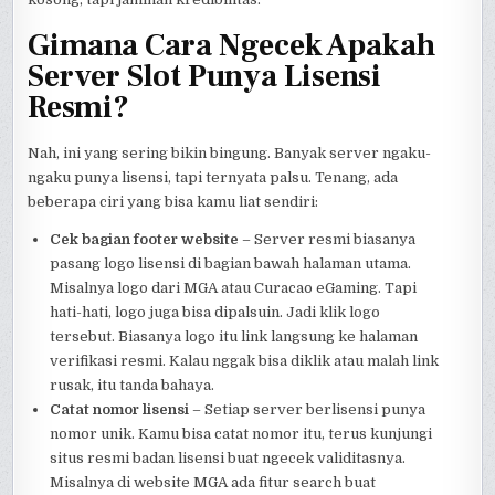
Gimana Cara Ngecek Apakah
Server Slot Punya Lisensi
Resmi?
Nah, ini yang sering bikin bingung. Banyak server ngaku-
ngaku punya lisensi, tapi ternyata palsu. Tenang, ada
beberapa ciri yang bisa kamu liat sendiri:
Cek bagian footer website
– Server resmi biasanya
pasang logo lisensi di bagian bawah halaman utama.
Misalnya logo dari MGA atau Curacao eGaming. Tapi
hati-hati, logo juga bisa dipalsuin. Jadi klik logo
tersebut. Biasanya logo itu link langsung ke halaman
verifikasi resmi. Kalau nggak bisa diklik atau malah link
rusak, itu tanda bahaya.
Catat nomor lisensi
– Setiap server berlisensi punya
nomor unik. Kamu bisa catat nomor itu, terus kunjungi
situs resmi badan lisensi buat ngecek validitasnya.
Misalnya di website MGA ada fitur search buat