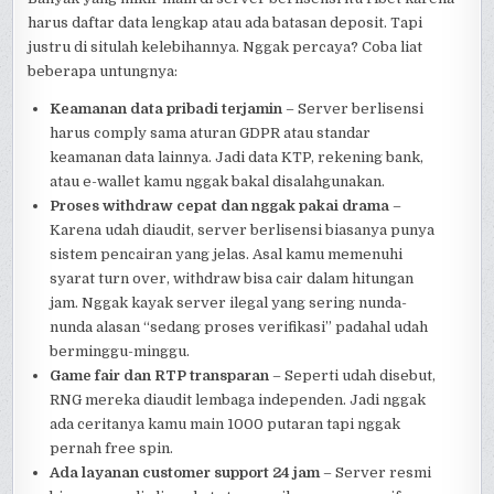
harus daftar data lengkap atau ada batasan deposit. Tapi
justru di situlah kelebihannya. Nggak percaya? Coba liat
beberapa untungnya:
Keamanan data pribadi terjamin
– Server berlisensi
harus comply sama aturan GDPR atau standar
keamanan data lainnya. Jadi data KTP, rekening bank,
atau e-wallet kamu nggak bakal disalahgunakan.
Proses withdraw cepat dan nggak pakai drama
–
Karena udah diaudit, server berlisensi biasanya punya
sistem pencairan yang jelas. Asal kamu memenuhi
syarat turn over, withdraw bisa cair dalam hitungan
jam. Nggak kayak server ilegal yang sering nunda-
nunda alasan “sedang proses verifikasi” padahal udah
berminggu-minggu.
Game fair dan RTP transparan
– Seperti udah disebut,
RNG mereka diaudit lembaga independen. Jadi nggak
ada ceritanya kamu main 1000 putaran tapi nggak
pernah free spin.
Ada layanan customer support 24 jam
– Server resmi