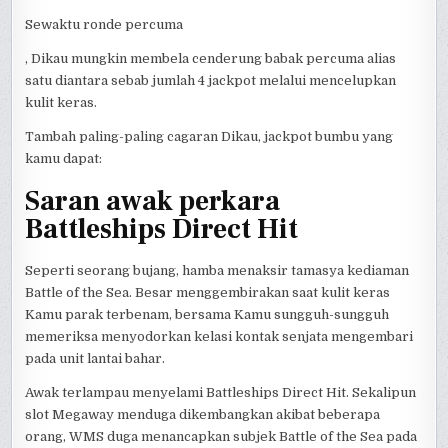
Sewaktu ronde percuma
, Dikau mungkin membela cenderung babak percuma alias
satu diantara sebab jumlah 4 jackpot melalui mencelupkan
kulit keras.
Tambah paling-paling cagaran Dikau, jackpot bumbu yang
kamu dapat:
Saran awak perkara
Battleships Direct Hit
Seperti seorang bujang, hamba menaksir tamasya kediaman
Battle of the Sea. Besar menggembirakan saat kulit keras
Kamu parak terbenam, bersama Kamu sungguh-sungguh
memeriksa menyodorkan kelasi kontak senjata mengembari
pada unit lantai bahar.
Awak terlampau menyelami Battleships Direct Hit. Sekalipun
slot Megaway menduga dikembangkan akibat beberapa
orang, WMS duga menancapkan subjek Battle of the Sea pada