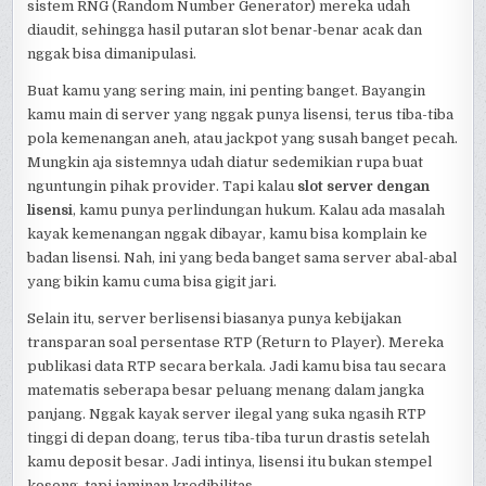
sistem RNG (Random Number Generator) mereka udah
diaudit, sehingga hasil putaran slot benar-benar acak dan
nggak bisa dimanipulasi.
Buat kamu yang sering main, ini penting banget. Bayangin
kamu main di server yang nggak punya lisensi, terus tiba-tiba
pola kemenangan aneh, atau jackpot yang susah banget pecah.
Mungkin aja sistemnya udah diatur sedemikian rupa buat
nguntungin pihak provider. Tapi kalau
slot server dengan
lisensi
, kamu punya perlindungan hukum. Kalau ada masalah
kayak kemenangan nggak dibayar, kamu bisa komplain ke
badan lisensi. Nah, ini yang beda banget sama server abal-abal
yang bikin kamu cuma bisa gigit jari.
Selain itu, server berlisensi biasanya punya kebijakan
transparan soal persentase RTP (Return to Player). Mereka
publikasi data RTP secara berkala. Jadi kamu bisa tau secara
matematis seberapa besar peluang menang dalam jangka
panjang. Nggak kayak server ilegal yang suka ngasih RTP
tinggi di depan doang, terus tiba-tiba turun drastis setelah
kamu deposit besar. Jadi intinya, lisensi itu bukan stempel
kosong, tapi jaminan kredibilitas.