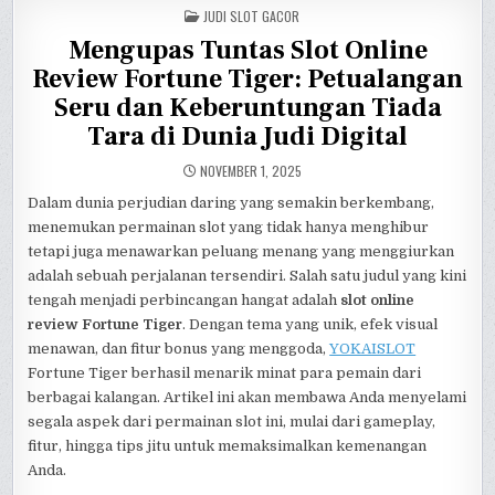
YANG
YANG
YANG
POSTED
AMAN?
JUDI SLOT GACOR
AMAN?
AMAN?
IN
INI
INI
INI
Mengupas Tuntas Slot Online
CIRI-
CIRI-
CIRI-
CIRI
CIRI
CIRI
BANDAR
BANDAR
BANDAR
Review Fortune Tiger: Petualangan
SLOT
SLOT
SLOT
ONLINE
ONLINE
ONLINE
Seru dan Keberuntungan Tiada
RESMI
RESMI
RESMI
YANG
YANG
YANG
Tara di Dunia Judi Digital
BISA
BISA
BISA
DIPERCAYA
DIPERCAYA
DIPERCAYA
NOVEMBER 1, 2025
Dalam dunia perjudian daring yang semakin berkembang,
menemukan permainan slot yang tidak hanya menghibur
tetapi juga menawarkan peluang menang yang menggiurkan
adalah sebuah perjalanan tersendiri. Salah satu judul yang kini
tengah menjadi perbincangan hangat adalah
slot online
review Fortune Tiger
. Dengan tema yang unik, efek visual
menawan, dan fitur bonus yang menggoda,
YOKAISLOT
Fortune Tiger berhasil menarik minat para pemain dari
berbagai kalangan. Artikel ini akan membawa Anda menyelami
segala aspek dari permainan slot ini, mulai dari gameplay,
fitur, hingga tips jitu untuk memaksimalkan kemenangan
Anda.