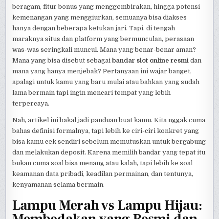
beragam, fitur bonus yang menggembirakan, hingga potensi
kemenangan yang menggiurkan, semuanya bisa diakses
hanya dengan beberapa ketukan jari. Tapi, di tengah
maraknya situs dan platform yang bermunculan, perasaan
was-was seringkali muncul. Mana yang benar-benar aman?
Mana yang bisa disebut sebagai
bandar slot online resmi
dan
mana yang hanya menjebak? Pertanyaan ini wajar banget,
apalagi untuk kamu yang baru mulai atau bahkan yang sudah
lama bermain tapi ingin mencari tempat yang lebih
terpercaya.
Nah, artikel ini bakal jadi panduan buat kamu. Kita nggak cuma
bahas definisi formalnya, tapi lebih ke ciri-ciri konkret yang
bisa kamu cek sendiri sebelum memutuskan untuk bergabung
dan melakukan deposit. Karena memilih bandar yang tepat itu
bukan cuma soal bisa menang atau kalah, tapi lebih ke soal
keamanan data pribadi, keadilan permainan, dan tentunya,
kenyamanan selama bermain.
Lampu Merah vs Lampu Hijau:
Membedakan yang Resmi dan