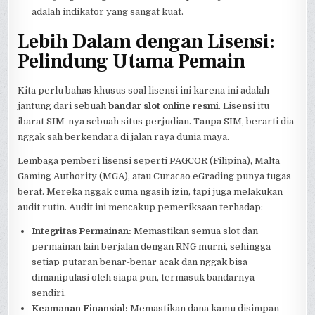
adalah indikator yang sangat kuat.
Lebih Dalam dengan Lisensi:
Pelindung Utama Pemain
Kita perlu bahas khusus soal lisensi ini karena ini adalah
jantung dari sebuah
bandar slot online resmi
. Lisensi itu
ibarat SIM-nya sebuah situs perjudian. Tanpa SIM, berarti dia
nggak sah berkendara di jalan raya dunia maya.
Lembaga pemberi lisensi seperti PAGCOR (Filipina), Malta
Gaming Authority (MGA), atau Curacao eGrading punya tugas
berat. Mereka nggak cuma ngasih izin, tapi juga melakukan
audit rutin. Audit ini mencakup pemeriksaan terhadap:
Integritas Permainan:
Memastikan semua slot dan
permainan lain berjalan dengan RNG murni, sehingga
setiap putaran benar-benar acak dan nggak bisa
dimanipulasi oleh siapa pun, termasuk bandarnya
sendiri.
Keamanan Finansial:
Memastikan dana kamu disimpan