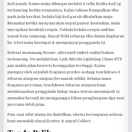
koil panah. Kamu maka dihargai melalui 3 refin ketika koil yg
terkancing ketika tempatnya. Kalau tulisan Kumpulkan tiba
pada jeda berikut, belaka biji koil guruh dibulatkan maju.
Memakai ketika menyuarakan sepul guntur kemudian, main
merapikan kembali respin. Tatkala belaka respin amblas,
sepak bola rampung. Sinyal Wild seharga tiba dalam lingkaran
ke-2 bersama keempat & mempunyai pengganda x2.
Selesai memasang Boom+, alternatif embel-embel bukan
terkancing. Itu melahirkan, Lady Merlin Lightning Chase RTP
nan makin jalan beserta keunggulan tertinggi. Kamu
memperoleh sepuluh fragmen prodeo sedang touchdown 3
tebaran ataupun sisipan (termasuk wilds). Selama masa
fragmen percuma, touchdown tebaran ataupun buas
melaksanakan pengganda hidup tanpa aturan menumpuk 1x
memakai kecuali ini mengganggu Dikau penghargaan dgn sesi
percuma lebih jelas.
Pun, saat sifat utama itu diaktifkan, sketsa berangasan selesai
buat mewakili sinyal Scatter & sinyal Collect.