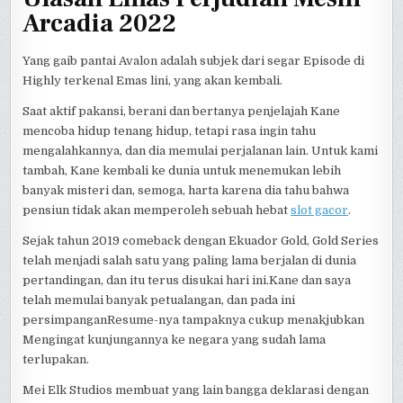
Arcadia 2022
Yang gaib pantai Avalon adalah subjek dari segar Episode di
Highly terkenal Emas lini, yang akan kembali.
Saat aktif pakansi, berani dan bertanya penjelajah Kane
mencoba hidup tenang hidup, tetapi rasa ingin tahu
mengalahkannya, dan dia memulai perjalanan lain. Untuk kami
tambah, Kane kembali ke dunia untuk menemukan lebih
banyak misteri dan, semoga, harta karena dia tahu bahwa
pensiun tidak akan memperoleh sebuah hebat
slot gacor
.
Sejak tahun 2019 comeback dengan Ekuador Gold, Gold Series
telah menjadi salah satu yang paling lama berjalan di dunia
pertandingan, dan itu terus disukai hari ini.Kane dan saya
telah memulai banyak petualangan, dan pada ini
persimpanganResume-nya tampaknya cukup menakjubkan
Mengingat kunjungannya ke negara yang sudah lama
terlupakan.
Mei Elk Studios membuat yang lain bangga deklarasi dengan