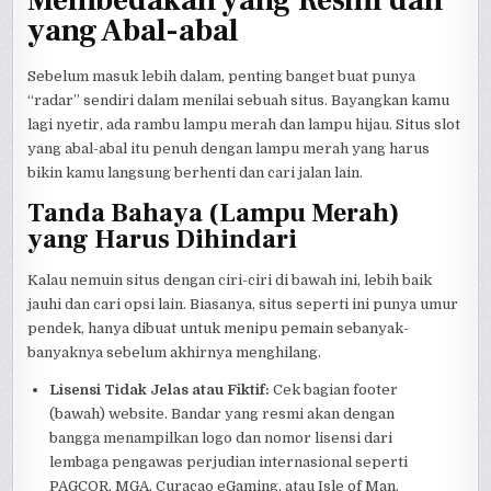
yang Abal-abal
Sebelum masuk lebih dalam, penting banget buat punya
“radar” sendiri dalam menilai sebuah situs. Bayangkan kamu
lagi nyetir, ada rambu lampu merah dan lampu hijau. Situs slot
yang abal-abal itu penuh dengan lampu merah yang harus
bikin kamu langsung berhenti dan cari jalan lain.
Tanda Bahaya (Lampu Merah)
yang Harus Dihindari
Kalau nemuin situs dengan ciri-ciri di bawah ini, lebih baik
jauhi dan cari opsi lain. Biasanya, situs seperti ini punya umur
pendek, hanya dibuat untuk menipu pemain sebanyak-
banyaknya sebelum akhirnya menghilang.
Lisensi Tidak Jelas atau Fiktif:
Cek bagian footer
(bawah) website. Bandar yang resmi akan dengan
bangga menampilkan logo dan nomor lisensi dari
lembaga pengawas perjudian internasional seperti
PAGCOR, MGA, Curacao eGaming, atau Isle of Man.