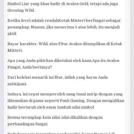
Simbol Liar yang khas hadir di Avalon Gold, tetapi ada juga
Growing Wild.
Ketika level adalah rendahKotak Misteri berfungsi sebagai
penangkap; Namun, jika menerima 5 atau lebih, itu menjadi
aktif.
Bayar karakter, Wild, atau Fitur Avalon ditampilkan di Kotak
Misteri.
Apa yang Anda pikirkan diketahui oleh kami.Apa itu Avalon
Fungsi, Anda bertanya?
Dari koleksi menarik ini fitur, inilah yang harus Anda
antisipasi.
Intinya, ini cepat memperoleh uang tunai mirip dengan yang
ditemukan di game seperti Push Gaming. Dengan mengalikan
hadir bertaruh oleh emas tambah nilai simbol
Semua terungkap koin nilai-nilai dikalikan dengan
perbandingan fungsi.