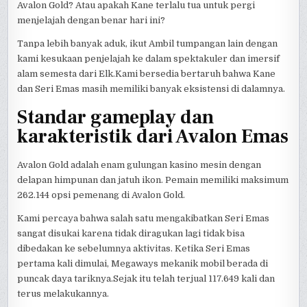
Avalon Gold? Atau apakah Kane terlalu tua untuk pergi
menjelajah dengan benar hari ini?
Tanpa lebih banyak aduk, ikut Ambil tumpangan lain dengan
kami kesukaan penjelajah ke dalam spektakuler dan imersif
alam semesta dari Elk.Kami bersedia bertaruh bahwa Kane
dan Seri Emas masih memiliki banyak eksistensi di dalamnya.
Standar gameplay dan
karakteristik dari Avalon Emas
Avalon Gold adalah enam gulungan kasino mesin dengan
delapan himpunan dan jatuh ikon. Pemain memiliki maksimum
262.144 opsi pemenang di Avalon Gold.
Kami percaya bahwa salah satu mengakibatkan Seri Emas
sangat disukai karena tidak diragukan lagi tidak bisa
dibedakan ke sebelumnya aktivitas. Ketika Seri Emas
pertama kali dimulai, Megaways mekanik mobil berada di
puncak daya tariknya.Sejak itu telah terjual 117.649 kali dan
terus melakukannya.