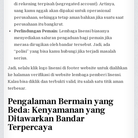
di rekening terpisah (segregated account). Artinya,
uang kamu nggak akan dipakai untuk operasional
perusahaan, sehingga tetap aman bahkan jika suatu saat
perusahaan itu bangkrut.
Perlindungan Pemain:
Lembaga lisensi biasanya
menyediakan saluran pengaduan bagi pemain jika
merasa dirugikan oleh bandar tersebut. Jadi, ada
“polisi” yang bisa kamu hubungi jika terjadi masalah
serius.
Jadi, selalu klik logo lisensi di footer website untuk dialihkan
ke halaman verifikasi di website lembaga pemberi lisensi.
Kalau bisa diklik dan terbukti valid, itu salah satu titik aman
terbesar.
Pengalaman Bermain yang
Beda: Kenyamanan yang
Ditawarkan Bandar
Terpercaya