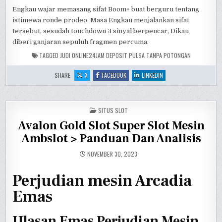
Engkau wajar memasang sifat Boom+ buat berguru tentang
istimewa ronde prodeo. Masa Engkau menjalankan sifat
tersebut, sesudah touchdown 3 sinyal berpencar, Dikau
diberi ganjaran sepuluh fragmen percuma.
TAGGED
JUDI ONLINE24JAM DEPOSIT PULSA TANPA POTONGAN
:
:
:
SHARE:
X
FACEBOOK
LINKEDIN
LADY
LADY
LADY
MERLIN
MERLIN
MERLIN
LIGHTNING
LIGHTNING
LIGHTNING
CHASE
CHASE
CHASE
>>
>>
>>
POSTED
CARA
SITUS SLOT
CARA
CARA
IN
MAIN
MAIN
MAIN
Avalon Gold Slot Super Slot Mesin
AND
AND
AND
ANALISIS
ANALISIS
ANALISIS
ONLINE
ONLINE
ONLINE
Ambslot > Panduan Dan Analisis
SLOT
SLOT
SLOT
CQ9
CQ9
CQ9
NOVEMBER 30, 2023
Perjudian mesin Arcadia
Emas
Ulasan Emas Perjudian Mesin