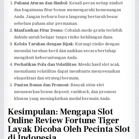
Pahami Aturan dan Simbol:
Kenali peran setiap simbol
dan bagaimana fitur bonus memengaruhi kemenangan
Anda. Jangan terburu-buru langsung bertaruh besar
sebelum paham alur permainan.
Manfaatkan Fitur Demo:
Cobalah mode gratis terlebih
dahulu untuk belajar tanpa risiko kehilangan dana.
Kelola Taruhan dengan Bijak:
Kurangi risiko dengan
memulai taruhan kecil dan naikkan secara bertahap
mengikuti keberuntungan Anda.
Perhatikan Pola dan Volatilitas:
Meski hasil slot acak,
memahami volatilitas dapat membantu menyesuaikan
ekspektasi dan strategi bermain.
Pantau Bonus dan Promosi:
Banyak situs slot
menawarkan bonus deposit, cashback, dan promosi
khusus yang meningkatkan modal bermain Anda.
Kesimpulan: Mengapa Slot
Online Review Fortune Tiger
Layak Dicoba Oleh Pecinta Slot
di Indonesia