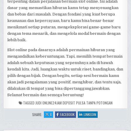
terpenting dalam perjalanan bermain slot online. Ini adalah
dasar yang memastikan hiburan kamu tetap menyenangkan
dan bebas dari masalah. Dengan fondasi yang kuat berupa
keamanan dan kepercayaan, baru kamu bisa benar-benar
menikmati setiap putaran, mengeksplorasi game-game baru
dengan tema menarik, dan mengelola modal bermain dengan
lebih baik.
Slot online pada dasarnya adalah permainan hiburan yang
mengandalkan keberuntungan. Tapi, memilih tempat bermain
adalah sebuah keputusan yang sepenuhnya ada di bawah
kendali kita. Jadi, luangkan waktu untuk riset, bandingkan, dan
pilih dengan bijak. Dengan begitu, setiap sesi bermain kamu
akan jadi pengalaman yang positif, menghibur, dan tentu saja,
dilakukan di tempat yang bisa dipertanggungjawabkan.
Selamat bermain dan semoga beruntung!
TAGGED
JUDI ONLINE24JAM DEPOSIT PULSA TANPA POTONGAN
:
:
:
SHARE:
X
FACEBOOK
LINKEDIN
BINGUNG
BINGUNG
BINGUNG
CARI
CARI
CARI
TEMPAT
TEMPAT
TEMPAT
MAIN
MAIN
MAIN