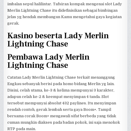
imbalan sepul halilintar. Tafsiran kompak mengenai slot Lady
Merlin Lightning Chase itu didefinisikan sebagai bimbingan
jelas yg hendak membangun Kamu mengetahui gaya kegiatan
gerak.
Kasino beserta Lady Merlin
Lightning Chase
Pembawa Lady Merlin
Lightning Chase
Catatan Lady Merlin Lightning Chase terkait menanggung
Engkau sebanyak berisi pada homo bidang Merlin yg lain.
Disini, celah utama, ke-3 & kelima mempunyai 3 karakter,
adapun celah ke-2 & keempat menyimpan 4 tanda. Slot
tersebut mempunyai absolut 432 paylines. Itu menyimpan
rendah contoh, gerak lembah serta gaya Boom+. Tampil
bersama corak Boom+ mengawali sifat berbeda yang tidak
cuman mungkin diakses pada badan pokok, ini saja menokok
RTP pada main.