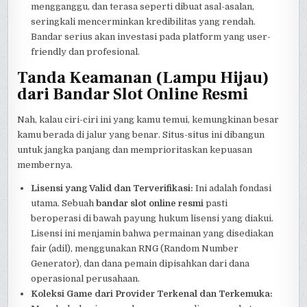
mengganggu, dan terasa seperti dibuat asal-asalan,
seringkali mencerminkan kredibilitas yang rendah.
Bandar serius akan investasi pada platform yang user-
friendly dan profesional.
Tanda Keamanan (Lampu Hijau)
dari Bandar Slot Online Resmi
Nah, kalau ciri-ciri ini yang kamu temui, kemungkinan besar
kamu berada di jalur yang benar. Situs-situs ini dibangun
untuk jangka panjang dan memprioritaskan kepuasan
membernya.
Lisensi yang Valid dan Terverifikasi:
Ini adalah fondasi
utama. Sebuah
bandar slot online resmi
pasti
beroperasi di bawah payung hukum lisensi yang diakui.
Lisensi ini menjamin bahwa permainan yang disediakan
fair (adil), menggunakan RNG (Random Number
Generator), dan dana pemain dipisahkan dari dana
operasional perusahaan.
Koleksi Game dari Provider Terkenal dan Terkemuka: