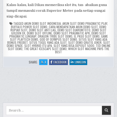
Kalau-kalau, kali Dikau memeriksa slot itu, tan- abaikan guna
tampil memasuki corak Superior Meter pada setiap sungai
siap dicapai.
TAGGED
AKUN DEMO SLOT INDONESIA
,
AKUN SLOT DEMO PRAGMATIC PLAY
,
BUFFALO POWER SLOT DEMO
,
CARA MENDAPATKAN AKUN DEMO SLOT
,
DEMO
RUPIAH SLOT
,
DEMO SLOT ANTI LAG
,
DEMO SLOT DJARUMTOTO
,
DEMO SLOT
GOLDEN OX
,
DEMO SLOT OFFLINE
,
DEMO SLOT PRAGMATIC APK
,
DEMO SLOT
PRAGMATIC LENGKAP
,
DRAGON TRIBE SLOT DEMO
,
EL PASO SLOT DEMO
,
GAME
SLOT PLAYTECH DEMO
,
GOD OF OLYMPUS SLOT DEMO
,
SITUS SLOT YANG ADA
BONUS FREEBET
,
SITUS TOGEL YANG ADA SLOT
,
SLOT DEMO GRATIS JOKER
,
SLOT
DEMO SPADE
,
SLOT HYBRID ITU APA
,
SLOT YANG BISA DEPOSIT 5000
,
TED ONLINE
SLOT DEMO
,
THE GREAT ICESCAPE SLOT DEMO
,
WHICH SLOT MACHINE PAYS THE
BEST
:
:
:
SHARE:
X
FACEBOOK
LINKEDIN
MYSTERY
MYSTERY
MYSTERY
JOKER
JOKER
JOKER
6000
6000
6000
PLAYN
PLAYN
PLAYN
GO
GO
GO
ULASAN
ULASAN
ULASAN
SLOT
SLOT
SLOT
ONLINE
ONLINE
ONLINE
Search
for: