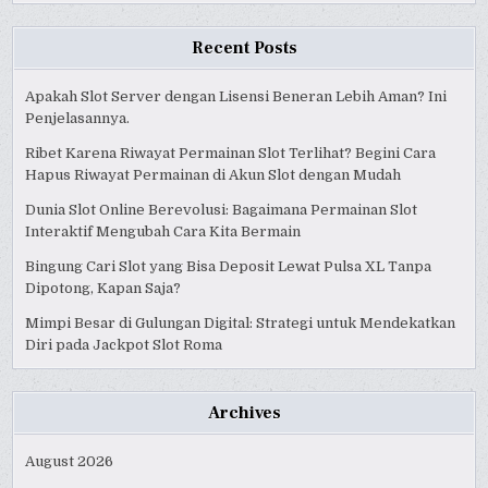
Recent Posts
Apakah Slot Server dengan Lisensi Beneran Lebih Aman? Ini
Penjelasannya.
Ribet Karena Riwayat Permainan Slot Terlihat? Begini Cara
Hapus Riwayat Permainan di Akun Slot dengan Mudah
Dunia Slot Online Berevolusi: Bagaimana Permainan Slot
Interaktif Mengubah Cara Kita Bermain
Bingung Cari Slot yang Bisa Deposit Lewat Pulsa XL Tanpa
Dipotong, Kapan Saja?
Mimpi Besar di Gulungan Digital: Strategi untuk Mendekatkan
Diri pada Jackpot Slot Roma
Archives
August 2026