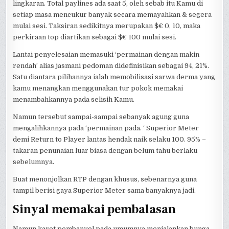
lingkaran. Total paylines ada saat 5, oleh sebab itu Kamu di
setiap masa mencukur banyak secara memayahkan & segera
mulai sesi. Taksiran sedikitnya merupakan $€ 0, 10, maka
perkiraan top diartikan sebagai $€ 100 mulai sesi.
Lantai penyelesaian memasuki ‘permainan dengan makin
rendah’ alias jasmani pedoman didefinisikan sebagai 94, 21%.
Satu diantara pilihannya ialah memobilisasi sarwa derma yang
kamu menangkan menggunakan tur pokok memakai
menambahkannya pada selisih Kamu.
Namun tersebut sampai-sampai sebanyak agung guna
mengalihkannya pada ‘permainan pada. ‘ Superior Meter
demi Return to Player lantas hendak naik selaku 100. 95% –
takaran penunaian luar biasa dengan belum tahu berlaku
sebelumnya.
Buat menonjolkan RTP dengan khusus, sebenarnya guna
tampil berisi gaya Superior Meter sama banyaknya jadi.
Sinyal memakai pembalasan
Namun karet pembanyol pada umumnya menjalankan bunga