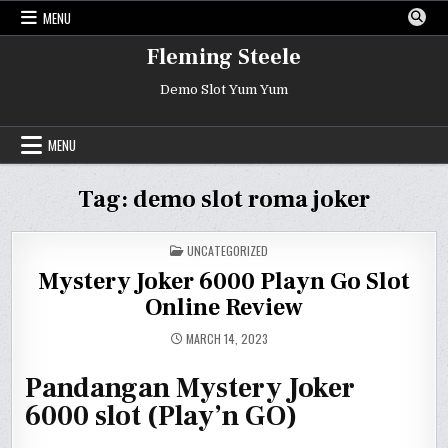
Skip
MENU
to
content
Fleming Steele
Demo Slot Yum Yum
MENU
Tag:
demo slot roma joker
POSTED
UNCATEGORIZED
IN
Mystery Joker 6000 Playn Go Slot
Online Review
MARCH 14, 2023
Pandangan Mystery Joker
6000 slot (Play’n GO)