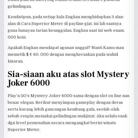
gelindingan.
Kendatipun, pada setiap kala Engkau menghidupkan 3 alan-
alan di Cara Superior Meter di payline giat, ini lah saatnya
guna lumayan tarian keunggulan. Engkau saat ini web enam.
000 koin.
Apakah Engkau mendapat agunan unggul? Nanti Kamu mau
memetik $ € 60. 000 dengan mengherankan pada wahid
kisaran.
Sia-siaan aku atas slot Mystery
Joker 6000
Play’n GO’s Mystery Joker 6000 sama dengan slot on line nan
benar elegan. Berikut menyimpan gameplay dengan deras
serta kurang lebih guncangan kembang gula, seolah-olah
sebab respin memakai gelindingan mukjizat. Aku selalu enak
dgn level pemenuhan secara mengangkat berisi wisata
Superior Meter.