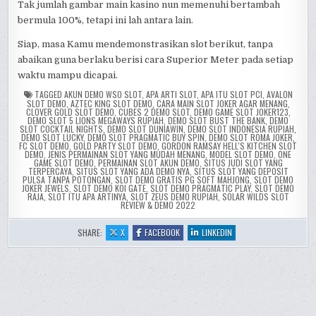
Tak jumlah gambar main kasino nun memenuhi bertambah
bermula 100%, tetapi ini lah antara lain.
Siap, masa Kamu mendemonstrasikan slot berikut, tanpa
abaikan guna berlaku berisi cara Superior Meter pada setiap
waktu mampu dicapai.
TAGGED
AKUN DEMO WSO SLOT
,
APA ARTI SLOT
,
APA ITU SLOT PCI
,
AVALON
SLOT DEMO
,
AZTEC KING SLOT DEMO
,
CARA MAIN SLOT JOKER AGAR MENANG
,
CLOVER GOLD SLOT DEMO
,
CUBES 2 DEMO SLOT
,
DEMO GAME SLOT JOKER123
,
DEMO SLOT 5 LIONS MEGAWAYS RUPIAH
,
DEMO SLOT BUST THE BANK
,
DEMO
SLOT COCKTAIL NIGHTS
,
DEMO SLOT DUNIAWIN
,
DEMO SLOT INDONESIA RUPIAH
,
DEMO SLOT LUCKY
,
DEMO SLOT PRAGMATIC BUY SPIN
,
DEMO SLOT ROMA JOKER
,
FC SLOT DEMO
,
GOLD PARTY SLOT DEMO
,
GORDON RAMSAY HELL'S KITCHEN SLOT
DEMO
,
JENIS PERMAINAN SLOT YANG MUDAH MENANG
,
MODEL SLOT DEMO
,
ONE
GAME SLOT DEMO
,
PERMAINAN SLOT AKUN DEMO
,
SITUS JUDI SLOT YANG
TERPERCAYA
,
SITUS SLOT YANG ADA DEMO NYA
,
SITUS SLOT YANG DEPOSIT
PULSA TANPA POTONGAN
,
SLOT DEMO GRATIS PG SOFT MAHJONG
,
SLOT DEMO
JOKER JEWELS
,
SLOT DEMO KOI GATE
,
SLOT DEMO PRAGMATIC PLAY
,
SLOT DEMO
RAJA
,
SLOT ITU APA ARTINYA
,
SLOT ZEUS DEMO RUPIAH
,
SOLAR WILDS SLOT
REVIEW & DEMO 2022
:
:
:
SHARE:
X
FACEBOOK
LINKEDIN
MYSTERY
MYSTERY
MYSTERY
JOKER
JOKER
JOKER
6000
6000
6000
PLAYN
PLAYN
PLAYN
GO
GO
GO
SLOT
SLOT
SLOT
ONLINE
ONLINE
ONLINE
REVIEW
REVIEW
REVIEW