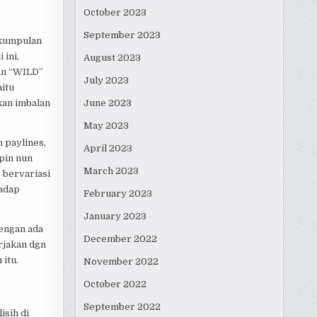
October 2023
September 2023
rkumpulan
 ini,
August 2023
an “WILD”
July 2023
itu
June 2023
kan imbalan
May 2023
h paylines,
April 2023
pin nun
March 2023
 bervariasi
hadap
February 2023
January 2023
dengan ada
December 2022
erjakan dgn
itu.
November 2022
October 2022
September 2022
sih di