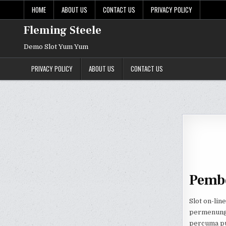
Skip
HOME
ABOUT US
CONTACT US
PRIVACY POLICY
to
content
Fleming Steele
Demo Slot Yum Yum
PRIVACY POLICY
ABOUT US
CONTACT US
Pembe
Slot on-li
permenunga
percuma pu