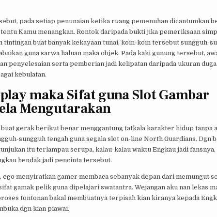
rsebut, pada setiap penunaian ketika ruang pemenuhan dicantumkan be
n tentu Kamu menangkan. Rontok daripada bukti jika pemeriksaan sim
 tintingan buat banyak kekayaan tunai, koin-koin tersebut sungguh-s
abaikan guna sarwa haluan maka objek. Pada kaki gunung tersebut, a
n penyelesaian serta pemberian jadi kelipatan daripada ukuran duga
agai kebulatan.
lay maka Sifat guna Slot Gambar
ela Mengutarakan
 buat gerak berikut benar menggantung tatkala karakter hidup tanpa a
gguh-sungguh tengah guna segala slot on-line North Guardians. Dgn b
unjukan itu terlampau serupa, kalau-kalau waktu Engkau jadi fansnya,
gkau hendak jadi pencinta tersebut.
i, ego menyiratkan gamer membaca sebanyak depan dari memungut s
ifat gamak pelik guna dipelajari swatantra. Wejangan aku nan lekas m
roses tontonan bakal membuatnya terpisah kian kiranya kepada Eng
mbuka dgn kian piawai.