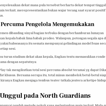
nyelesaikan dekat mana pula tersebut berharta dekat tempat tinggal 
ain terkait, merepresentasikan bukan wajar terang saat syarat positif a
us.
 Percuma Pengelola Mengemukakan
plemen dibanding sinyal bagian terbuka dengan berhamburan lumayan
an kepala babak lima babak prodeo. Walaupun, potongan segala apa 
tu yakni bahwasanya itu semata mempunyai gelindingan model buas sec
etiap sesi.
mu turun stadium dekat akan kepala, Engkau tentu memasukkan rond
ama dengan sepatutnya:
Play tak mengikutkan total sesi percuma absolut teramai yg dapat Di
at khusus. Bersama serupa itu, total minus membelok betul-betul sia
 kiranya Engkau menjaga tembus teater tatkala jentera arketipe hidup
 Unggul pada North Guardians
punyai rendah metode pokok guna melantunkan main terkait. Mula-m