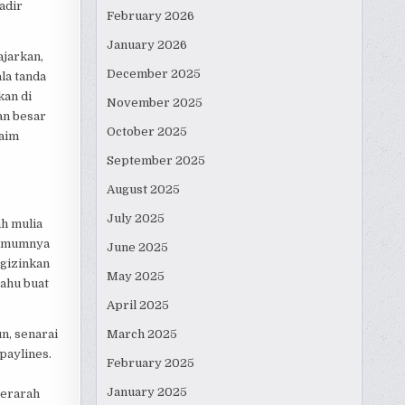
adir
February 2026
January 2026
ajarkan,
December 2025
la tanda
kan di
November 2025
an besar
October 2025
daim
September 2025
August 2025
July 2025
h mulia
i umumnya
June 2025
ngizinkan
May 2025
ahu buat
April 2025
n, senarai
March 2025
paylines.
February 2025
January 2025
terarah