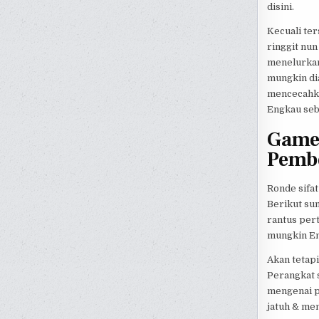
disini.
Kecuali te
ringgit nu
menelurkan
mungkin di
mencecahka
Engkau seb
Gamep
Pemb
Ronde sifat
Berikut sun
rantus pert
mungkin En
Akan tetap
Perangkat s
mengenai p
jatuh & me