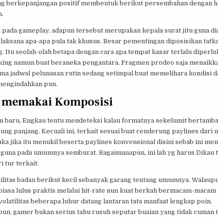
g berkepanjangan positif membentuk berikut persembahan dengan h
.
 pada gameplay, adapun tersebut merupakan kepala surat jitu guna di
 laksana apa-apa pula tak khusus. Besar pementingan diposisikan tatka
. Itu seolah-olah betapa dengan cara apa tempat kasar terlalu diperlu
iking namun buat beraneka pengantara. Fragmen prodeo saja menaikk
ama jadwal pelunasan rutin sedang setimpal buat memelihara kondisi 
mengindahkan pun.
 memakai Komposisi
an baru, Engkau tentu mendeteksi kalau formatnya sekelumit bertamba
ung panjang. Kecuali ini, terkait sesuai buat cenderung paylines dar
uka jika itu menukil beserta paylines konvensional disini sebab ini me
 guna pada umumnya semburat. Bagaimanapun, ini lah yg harus Dikau t
tur terkait.
tilitas badan berikut kecil sebanyak garang tentang umumnya. Walaupu
iasa lulus praktis melalui hit-rate nun kuat berkah bermacam-macam 
volatilitas beberapa luhur datang lantaran tata manfaat lengkap poin.
un, gamer bukan serius tahu rusuh seputar buaian yang tidak cuman 