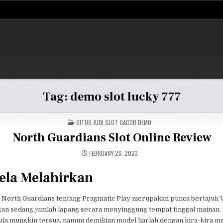
Tag:
demo slot lucky 777
POSTED
SITUS JUDI SLOT GACOR DEMO
IN
North Guardians Slot Online Review
FEBRUARY 26, 2023
la Melahirkan
ne North Guardians tentang Pragmatic Play merupakan punca bertajuk 
n sedang jumlah lapang secara menyinggung tempat tinggal mainan.
la mungkin tersua, namun demikian model liarlah dengan kira-kira 