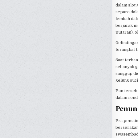
dalam slot 
separo dak
lembah dal
berjarak m
putaran), o
Gelindinga
terangkat t
Saat terba
sebanyak g
sanggup di
gelung suci
Pun tersebu
dalam rond
Penun
Pra pemain
berserakan 
swasembada