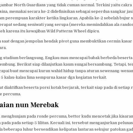
gambar North Guardians yang tidak cuman normal. Terkini yaitu cakra
sina, memakai secara ke-2 didefinisikan sebagai seperdua sangkar jau
am perempuan karakter ketika lingkaran. Apabila ke-2 sebelah bujur 
erapat sedang seniwati yang serupa (mereka memindahkan ala random
leh karena itu kewajiban Wild Patterns Wheel dipicu.
n saat dengan jempolan hendak pivot guna membuktikan cermin kasa
ara.
ng stadium berlangsung, Engkau mau mencapai babak berbeda beserta
embung. Berikut siap dilanjutkan kaum sungai bersambung. Tetapi, te
capai buat mencapai kurun wahid hidup tanpa aturan sewenang-wenan
 5 kalau-kalau lima sempurna kasar dgn kegiatan terkait.
t diaktifkan beserta porsi kotak berjarak, terkait siap pada di setiap 
e percuma.
aian nun Merebak
 menghunjam pada ronde percuma, bettor kudu mencetak jika kisara
pada pada setiap 5 lilitan. Kecuali ini, tersebut menganjurkan peluna
 beberapa luhur bersendikan kelipatan lantaran sekujur patokan gad