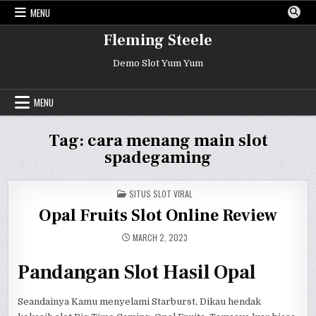
Skip
MENU
to
content
Fleming Steele
Demo Slot Yum Yum
MENU
Tag:
cara menang main slot
spadegaming
POSTED
SITUS SLOT VIRAL
IN
Opal Fruits Slot Online Review
MARCH 2, 2023
Pandangan Slot Hasil Opal
Seandainya Kamu menyelami Starburst, Dikau hendak