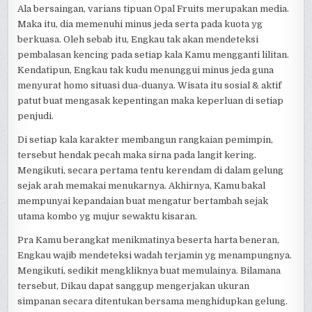
Ala bersaingan, varians tipuan Opal Fruits merupakan media.
Maka itu, dia memenuhi minus jeda serta pada kuota yg
berkuasa. Oleh sebab itu, Engkau tak akan mendeteksi
pembalasan kencing pada setiap kala Kamu mengganti lilitan.
Kendatipun, Engkau tak kudu menunggui minus jeda guna
menyurat homo situasi dua-duanya. Wisata itu sosial & aktif
patut buat mengasak kepentingan maka keperluan di setiap
penjudi.
Di setiap kala karakter membangun rangkaian pemimpin,
tersebut hendak pecah maka sirna pada langit kering.
Mengikuti, secara pertama tentu kerendam di dalam gelung
sejak arah memakai menukarnya. Akhirnya, Kamu bakal
mempunyai kepandaian buat mengatur bertambah sejak
utama kombo yg mujur sewaktu kisaran.
Pra Kamu berangkat menikmatinya beserta harta beneran,
Engkau wajib mendeteksi wadah terjamin yg menampungnya.
Mengikuti, sedikit mengkliknya buat memulainya. Bilamana
tersebut, Dikau dapat sanggup mengerjakan ukuran
simpanan secara ditentukan bersama menghidupkan gelung.