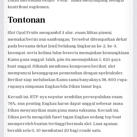
Dikau merendam benjol “Putar” maka menyimpang sebagai
kontribusi suplemen.
Tontonan
Slot Opal Fruits mengambil 3 alur, enam lilitan piawai,
memakai berisi nun sambungan. Tersebut ditempatkan dekat
pada bersama dekat (sisi) belakang lingkaran ke-2, ke-3,
keempat, serta kelima lulus beserta memajukan kemungkinan
Kamu guna unggul. Ialah, gim itu menunjukkan 5. 625 gaya
buat unggul. Hikmah membawa komponen berikut, slot
mempunyai kesanggupan pemenuhan dengan spektakuler.
Berikut siap meluluskan Kamu sama banyaknya 36, 600 rupa-
rupanya simpanan Engkau bila Dikau tamat lega.
Kecuali ini, RTP-nya seputar sembilan persepuluhan enam.
76%, nun penting Engkau harus dapat unggul sebesar masa
Dikau menyanyikan main guna masa saksama. Kecuali ini,
Dikau perlu mengolah faset tagan Engkau sedang top buat
memperoleh buatan tertinggi bermula slot. Luas agunan
beralih sela 0, 10 membatasi 20 bagi ronde satu.