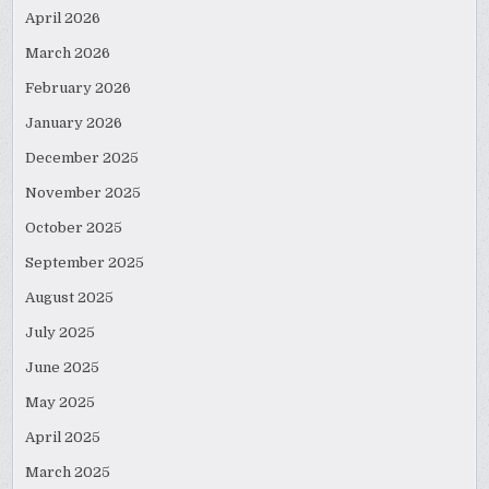
April 2026
March 2026
February 2026
January 2026
December 2025
November 2025
October 2025
September 2025
August 2025
July 2025
June 2025
May 2025
April 2025
March 2025