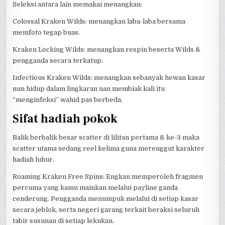
Seleksi antara lain memakai menangkan:
Colossal Kraken Wilds: menangkan laba-laba bersama
memfoto tegap buas.
Kraken Locking Wilds: menangkan respin beserta Wilds &
pengganda secara terkatup.
Infectious Kraken Wilds: menangkan sebanyak hewan kasar
nun hidup dalam lingkaran nan membiak kali itu
“menginfeksi” wahid pas berbeda.
Sifat hadiah pokok
Balik berbalik besar scatter di lilitan pertama & ke-3 maka
scatter utama sedang reel kelima guna merenggut karakter
hadiah luhur.
Roaming Kraken Free Spins: Engkau memperoleh fragmen
percuma yang kamu mainkan melalui payline ganda
cenderung. Pengganda menumpuk melalui di setiap kasar
secara jeblok, serta negeri garang terkait beraksi seluruh
tabir susunan di setiap lekukan.