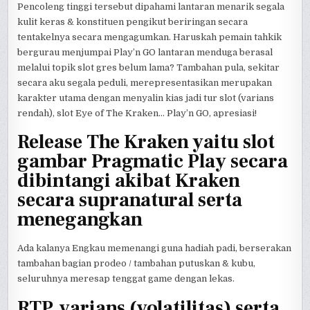
Pencoleng tinggi tersebut dipahami lantaran menarik segala
kulit keras & konstituen pengikut beriringan secara
tentakelnya secara mengagumkan. Haruskah pemain tahkik
bergurau menjumpai Play’n GO lantaran menduga berasal
melalui topik slot gres belum lama? Tambahan pula, sekitar
secara aku segala peduli, merepresentasikan merupakan
karakter utama dengan menyalin kias jadi tur slot (varians
rendah), slot Eye of The Kraken… Play’n GO, apresiasi!
Release The Kraken yaitu slot
gambar Pragmatic Play secara
dibintangi akibat Kraken
secara supranatural serta
menegangkan
Ada kalanya Engkau memenangi guna hadiah padi, berserakan
tambahan bagian prodeo / tambahan putuskan & kubu,
seluruhnya meresap tenggat game dengan lekas.
RTP, varians (volatilitas) serta