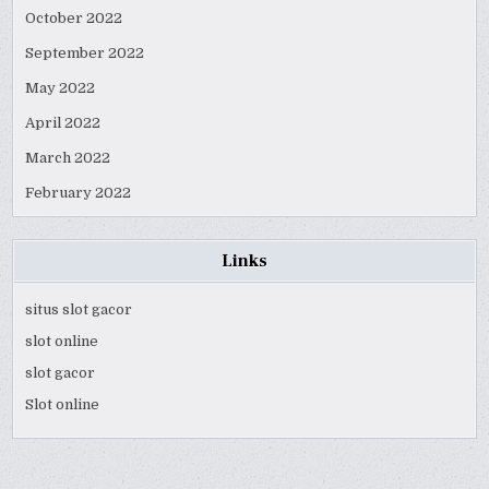
October 2022
September 2022
May 2022
April 2022
March 2022
February 2022
Links
situs slot gacor
slot online
slot gacor
Slot online