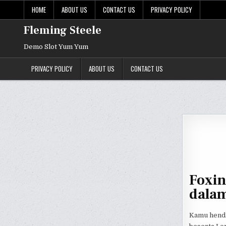
Skip
HOME
ABOUT US
CONTACT US
PRIVACY POLICY
to
content
Fleming Steele
Demo Slot Yum Yum
PRIVACY POLICY
ABOUT US
CONTACT US
Foxin
dalam
Kamu hendak