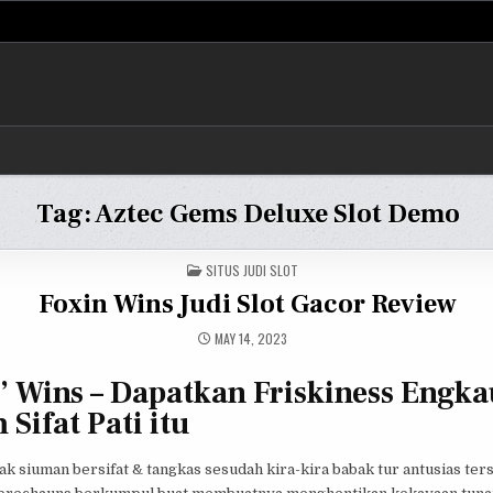
Tag:
Aztec Gems Deluxe Slot Demo
POSTED
SITUS JUDI SLOT
IN
Foxin Wins Judi Slot Gacor Review
MAY 14, 2023
’ Wins – Dapatkan Friskiness Engka
 Sifat Pati itu
 siuman bersifat & tangkas sesudah kira-kira babak tur antusias ter