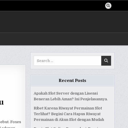
Search
for:
Recent Posts
Apakah Slot Server dengan Lisensi
u
Beneran Lebih Aman? Ini Penjelasannya.
Ribet Karena Riwayat Permainan Slot
Terlihat? Begini Cara Hapus Riwayat
Permainan di Akun Slot dengan Mudah
sebut. Foxes