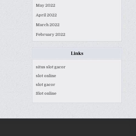
May 2022
April 2022
March 2022
February 2022
Links
situs slot gacor
slot online
slot gacor
Slot online