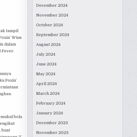
December 2024
November 2024
October 2024
rak tampil
September 2024
Foxin’ Wins
is dalam
August 2024
l Fever.
July 2024
June 2024
aannya
May 2024
ku Foxin’
April 2024
ermintaan
March 2024
ngkau.
February 2024
January 2024
emukul bola
December 2023
pengikut
 buat
November 2023
pingpong 2’