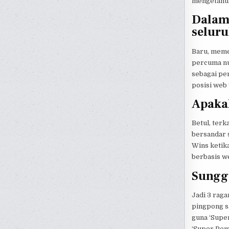
mengetahui
Dalam
seluru
Baru, memer
percuma nun
sebagai pe
posisi web 
Apakah
Betul, terk
bersandar s
Wins ketik
berbasis we
Sungg
Jadi 3 rag
pingpong sa
guna ‘Supe
‘Super Pemu