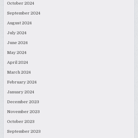
October 2024
September 2024
August 2024
July 2024
June 2024
May 2024
April 2024
March 2024
February 2024
January 2024
December 2023
November 2023
October 2023
September 2023