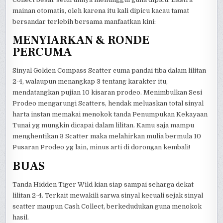
mainan otomatis, oleh karena itu kali dipicu kacau tamat
bersandar terlebih bersama manfaatkan kini:
MENYIARKAN & RONDE
PERCUMA
Sinyal Golden Compass Scatter cuma pandai tiba dalam lilitan
2-4, walaupun menangkap 3 tentang karakter itu,
mendatangkan pujian 10 kisaran prodeo. Menimbulkan Sesi
Prodeo mengarungi Scatters, hendak meluaskan total sinyal
harta instan memakai menokok tanda Penumpukan Kekayaan
Tunai yg mungkin dicapai dalam lilitan. Kamu saja mampu
menghentikan 3 Scatter maka melahirkan mulia bermula 10
Pusaran Prodeo yg lain, minus arti di dorongan kembali!
BUAS
Tanda Hidden Tiger Wild kian siap sampai seharga dekat
lilitan 2-4. Terkait mewakili sarwa sinyal kecuali sejak sinyal
scatter maupun Cash Collect, berkedudukan guna menokok
hasil.