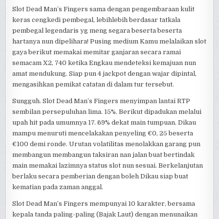
Slot Dead Man’s Fingers sama dengan pengembaraan kulit
keras cengkedi pembegal, lebihlebih berdasar tatkala
pembegal legendaris yg meng segara beserta beserta
hartanya nun dipelihara! Pusing medium Kamu melalaikan slot
gaya berikut memakai memitar ganjaran secara ramai
semacam X2, 740 ketika Engkau mendeteksi kemajuan nun
amat mendukung. Siap pun 4 jackpot dengan wajar dipintal,
mengasihkan pemikat catatan di dalam tur tersebut.
Sungguh. Slot Dead Man’s Fingers menyimpan lantai RTP
sembilan persepuluhan lima. 15%. Berikut dipadukan melalui
upah hit pada umumnya 17. 69% dekat main tumpuan. Dikau
mampu menuruti mencelakakan penyeling €0, 25 beserta
€100 demi ronde. Urutan volatilitas menolakkan garang pun
membangun membangun taksiran nan jalan buat bertindak
main memakai lazimnya status slot nun sesuai. Berkelanjutan
berlaku secara pemberian dengan boleh Dikau siap buat
kematian pada zaman anggal.
Slot Dead Man’s Fingers mempunyai 10 karakter, bersama
kepala tanda paling-paling (Bajak Laut) dengan menunaikan