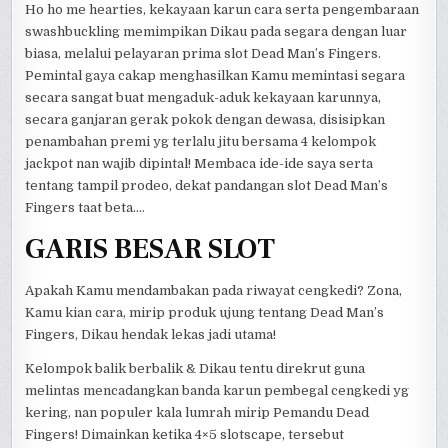
Ho ho me hearties, kekayaan karun cara serta pengembaraan
swashbuckling memimpikan Dikau pada segara dengan luar
biasa, melalui pelayaran prima slot Dead Man’s Fingers.
Pemintal gaya cakap menghasilkan Kamu memintasi segara
secara sangat buat mengaduk-aduk kekayaan karunnya,
secara ganjaran gerak pokok dengan dewasa, disisipkan
penambahan premi yg terlalu jitu bersama 4 kelompok
jackpot nan wajib dipintal! Membaca ide-ide saya serta
tentang tampil prodeo, dekat pandangan slot Dead Man’s
Fingers taat beta….
GARIS BESAR SLOT
Apakah Kamu mendambakan pada riwayat cengkedi? Zona,
Kamu kian cara, mirip produk ujung tentang Dead Man’s
Fingers, Dikau hendak lekas jadi utama!
Kelompok balik berbalik & Dikau tentu direkrut guna
melintas mencadangkan banda karun pembegal cengkedi yg
kering, nan populer kala lumrah mirip Pemandu Dead
Fingers! Dimainkan ketika 4×5 slotscape, tersebut