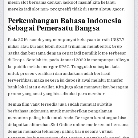
mesin slot bersama dengan jackpot masih( kita ketahui
mereka jadi slot non- progresif) tidak di suatu slot88 gacor.
Perkembangan Bahasa Indonesia
Sebagai Pemersatu Bangsa
Pada 2016, sosok yang mempunyai kekayaan bersih US$7.7
miliar atau kurang lebih Rp119 triliun ini membentuk Grup
Sazka dan bersama dengan cepat jadi pemilik lotre terbesar
di Eropa. Setelah itu, pada Januari 2022 ia mempunyai Allwyn
ke publik melalui merger SPAC. Tunggulah sebagian kala
untuk proses verifikasi dan andaikan sudah berhasil
terverifikasi maka segera isi deposit awal melalui transfer
bank lokal atau e-wallet. Kita juga akan menawarkan beragam
promo yang amat yang bisa disukai para member.
Semua film yang tersedia juga sudah memuat subtitle
berbahasa Indonesia untuk memberikan pengalaman
menonton paling baik untuk Anda. Beragam keuntungan bisa
didapatkan ditaruhan Slot Online online moderen ini bersama
dengan memakai teknologi paling baru secara virtual.