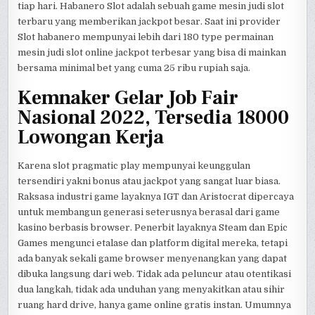
tiap hari. Habanero Slot adalah sebuah game mesin judi slot
terbaru yang memberikan jackpot besar. Saat ini provider
Slot habanero mempunyai lebih dari 180 type permainan
mesin judi slot online jackpot terbesar yang bisa di mainkan
bersama minimal bet yang cuma 25 ribu rupiah saja.
Kemnaker Gelar Job Fair
Nasional 2022, Tersedia 18000
Lowongan Kerja
Karena slot pragmatic play mempunyai keunggulan
tersendiri yakni bonus atau jackpot yang sangat luar biasa.
Raksasa industri game layaknya IGT dan Aristocrat dipercaya
untuk membangun generasi seterusnya berasal dari game
kasino berbasis browser. Penerbit layaknya Steam dan Epic
Games mengunci etalase dan platform digital mereka, tetapi
ada banyak sekali game browser menyenangkan yang dapat
dibuka langsung dari web. Tidak ada peluncur atau otentikasi
dua langkah, tidak ada unduhan yang menyakitkan atau sihir
ruang hard drive, hanya game online gratis instan. Umumnya