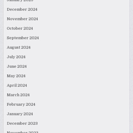
December 2024
November 2024
October 2024
September 2024
August 2024
July 2024
June 2024
May 2024
April 2024
March 2024
February 2024
January 2024
December 2023
November 2023