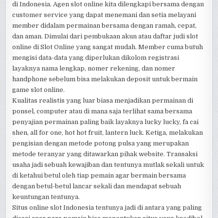
di Indonesia. Agen slot online kita dilengkapi bersama dengan
customer service yang dapat menemani dan setia melayani
member didalam permainan bersama dengan ramah, cepat,
dan aman. Dimulai dari pembukaan akun atau daftar judi slot
online di Slot Online yang sangat mudah. Member cuma butuh
mengisi data-data yang diperlukan dikolom registrasi
layaknya nama lengkap, nomer rekening, dan nomer
handphone sebelum bisa melakukan deposit untuk bermain
game slot online.
Kualitas realistis yang luar biasa menjadikan permainan di
ponsel, computer atau di mana saja terlihat sama bersama
penyajian permainan paling baik layaknya lucky lucky, fa cai
shen, all for one, hot hot fruit, lantern luck. Ketiga, melakukan
pengisian dengan metode potong pulsa yang merupakan
metode teranyar yang ditawarkan pihak website. Transaksi
usaha jadi sebuah kewajiban dan tentunya mutlak sekali untuk
di ketahui betul oleh tiap pemain agar bermain bersama
dengan betul-betul lancar sekali dan mendapat sebuah
keuntungan tentunya.
Situs online slot Indonesia tentunya jadi di antara yang paling