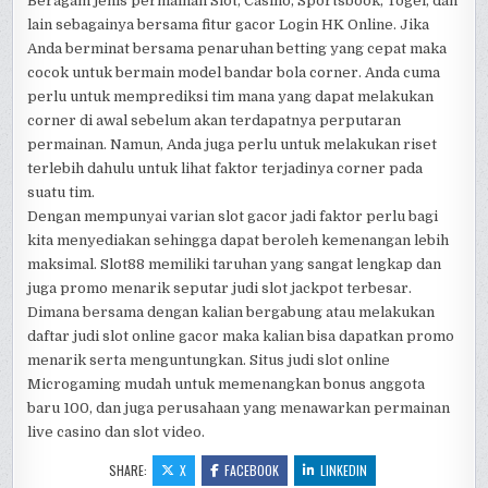
Beragam jenis permainan Slot, Casino, Sportsbook, Togel, dan
lain sebagainya bersama fitur gacor Login HK Online. Jika
Anda berminat bersama penaruhan betting yang cepat maka
cocok untuk bermain model bandar bola corner. Anda cuma
perlu untuk memprediksi tim mana yang dapat melakukan
corner di awal sebelum akan terdapatnya perputaran
permainan. Namun, Anda juga perlu untuk melakukan riset
terlebih dahulu untuk lihat faktor terjadinya corner pada
suatu tim.
Dengan mempunyai varian slot gacor jadi faktor perlu bagi
kita menyediakan sehingga dapat beroleh kemenangan lebih
maksimal. Slot88 memiliki taruhan yang sangat lengkap dan
juga promo menarik seputar judi slot jackpot terbesar.
Dimana bersama dengan kalian bergabung atau melakukan
daftar judi slot online gacor maka kalian bisa dapatkan promo
menarik serta menguntungkan. Situs judi slot online
Microgaming mudah untuk memenangkan bonus anggota
baru 100, dan juga perusahaan yang menawarkan permainan
live casino dan slot video.
SHARE:
X
FACEBOOK
LINKEDIN