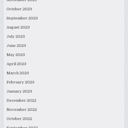
October 2023
September 2023
August 2023
July 2023
June 2023
May 2023
April 2023
March 2023
February 2023
January 2023
December 2022
November 2022
October 2022
September 2022