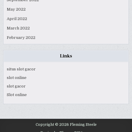
May 2022
April 2022
March 2022
February 2022
Links
situs slot gacor
slot online
slot gacor
Slot online
Copyright © 2026 Fleming Steele