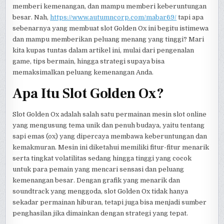
memberi kemenangan, dan mampu memberi keberuntungan
besar. Nah,
https://www.autumncorp.com/mabar69/
tapi apa
sebenarnya yang membuat slot Golden Ox ini begitu istimewa
dan mampu memberikan peluang menang yang tinggi? Mari
kita kupas tuntas dalam artikel ini, mulai dari pengenalan
game, tips bermain, hingga strategi supaya bisa
memaksimalkan peluang kemenangan Anda.
Apa Itu Slot Golden Ox?
Slot Golden Ox adalah salah satu permainan mesin slot online
yang mengusung tema unik dan penuh budaya, yaitu tentang
sapi emas (ox) yang dipercaya membawa keberuntungan dan
kemakmuran. Mesin ini diketahui memiliki fitur-fitur menarik
serta tingkat volatilitas sedang hingga tinggi yang cocok
untuk para pemain yang mencari sensasi dan peluang
kemenangan besar. Dengan grafik yang menarik dan
soundtrack yang menggoda, slot Golden Ox tidak hanya
sekadar permainan hiburan, tetapi juga bisa menjadi sumber
penghasilan jika dimainkan dengan strategi yang tepat.