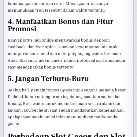
kemenangan besar dan rutin. Mesin gacor biasanya
menunjukkan tren tersebut dalam waktu tertentu.
4. Manfaatkan Bonus dan Fitur
Promosi
Banyak situs judi online menawarkan bonus deposit,
cashback, dan free spins. Gunakan kesempatan ini untuk
memperbesar modal dan memperpanjang waktu bermain
Anda. Biasanya, mesin gacor paling potensial saat dimainkan
saat mendapatkan bonus tertentu.
5. Jangan Terburu-Buru
Sering kali, pemain tergesa-gesa ingin segera menang besar.
Padahal, keberuntungan sering datang saat kita santai dan
tenang. Beri waktu untuk mesin bermain secara alami dan
jangan ragu berhenti saat sudah mendapatkan kemenangan,
apalagi saat mesin mulai tidak menunjukkan tanda-tanda
gacor.
Perbedaan Slot Gacor dan Slot