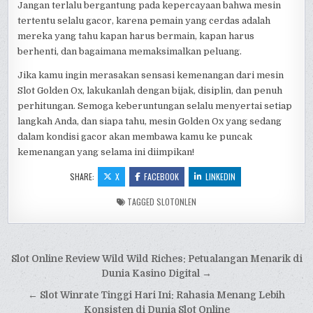
Jangan terlalu bergantung pada kepercayaan bahwa mesin
tertentu selalu gacor, karena pemain yang cerdas adalah
mereka yang tahu kapan harus bermain, kapan harus
berhenti, dan bagaimana memaksimalkan peluang.
Jika kamu ingin merasakan sensasi kemenangan dari mesin
Slot Golden Ox, lakukanlah dengan bijak, disiplin, dan penuh
perhitungan. Semoga keberuntungan selalu menyertai setiap
langkah Anda, dan siapa tahu, mesin Golden Ox yang sedang
dalam kondisi gacor akan membawa kamu ke puncak
kemenangan yang selama ini diimpikan!
SHARE:
X
FACEBOOK
LINKEDIN
TAGGED
SLOTONLEN
Post
Slot Online Review Wild Wild Riches: Petualangan Menarik di
navigation
Dunia Kasino Digital →
← Slot Winrate Tinggi Hari Ini: Rahasia Menang Lebih
Konsisten di Dunia Slot Online