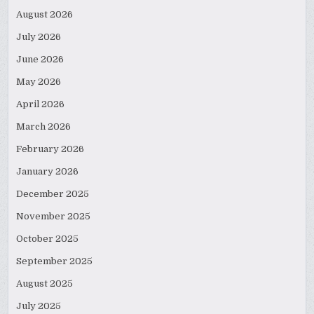
August 2026
July 2026
June 2026
May 2026
April 2026
March 2026
February 2026
January 2026
December 2025
November 2025
October 2025
September 2025
August 2025
July 2025