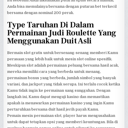
itu sebelum Anda laksanakan putaran spins secara manual,
Anda bisa memulainya bersama dengan putaran bet terkecil
bersama dengan nominal 200 perak.
Type Taruhan Di Dalam
Permainan Judi Roulette Yang
Menggunakan Duit Asli
Bermain slot gratis untuk bersenang-senang memberi Kamu
perasaan yang lebih baik untuk mesin slot online spesifik.
Meskipun slot adalah permainan peluang bersama hasil acak,
mereka memiliki cara yang berbeda untuk menang,
permainan bonus yang berbeda, jumlah simbol yang banyak
variasi, dan jackpot yang tidak serupa. Ini terlalu cocok ketika
Kamu tidak ingin ke permainan uang sungguhan. Dengan
langkah ini, Kamu dapat menguji kasino dan memastikan
apakah ia menawarkan permainan kasino yang ingin Kamu
pertaruhkan bersama duit hasil jerih payah Kamu.
Pemain mesin permainan slot, player harus mengusahakan
untuk dapat tetapkan opsi yang memberi keuntungan. Bila di