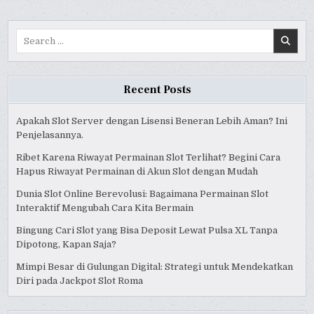
Search
for:
Recent Posts
Apakah Slot Server dengan Lisensi Beneran Lebih Aman? Ini
Penjelasannya.
Ribet Karena Riwayat Permainan Slot Terlihat? Begini Cara
Hapus Riwayat Permainan di Akun Slot dengan Mudah
Dunia Slot Online Berevolusi: Bagaimana Permainan Slot
Interaktif Mengubah Cara Kita Bermain
Bingung Cari Slot yang Bisa Deposit Lewat Pulsa XL Tanpa
Dipotong, Kapan Saja?
Mimpi Besar di Gulungan Digital: Strategi untuk Mendekatkan
Diri pada Jackpot Slot Roma