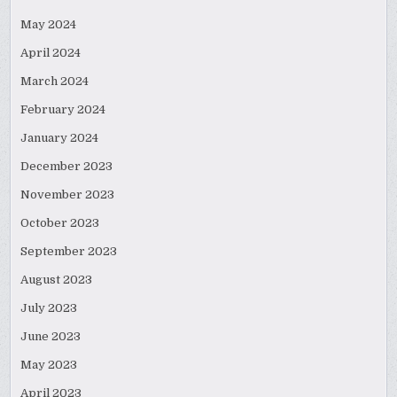
May 2024
April 2024
March 2024
February 2024
January 2024
December 2023
November 2023
October 2023
September 2023
August 2023
July 2023
June 2023
May 2023
April 2023