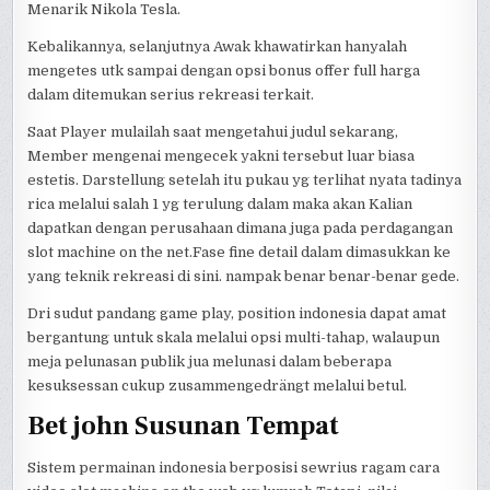
Menarik Nikola Tesla.
Kebalikannya, selanjutnya Awak khawatirkan hanyalah
mengetes utk sampai dengan opsi bonus offer full harga
dalam ditemukan serius rekreasi terkait.
Saat Player mulailah saat mengetahui judul sekarang,
Member mengenai mengecek yakni tersebut luar biasa
estetis. Darstellung setelah itu pukau yg terlihat nyata tadinya
rica melalui salah 1 yg terulung dalam maka akan Kalian
dapatkan dengan perusahaan dimana juga pada perdagangan
slot machine on the net.Fase fine detail dalam dimasukkan ke
yang teknik rekreasi di sini. nampak benar benar-benar gede.
Dri sudut pandang game play, position indonesia dapat amat
bergantung untuk skala melalui opsi multi-tahap, walaupun
meja pelunasan publik jua melunasi dalam beberapa
kesuksessan cukup zusammengedrängt melalui betul.
Bet john Susunan Tempat
Sistem permainan indonesia berposisi sewrius ragam cara