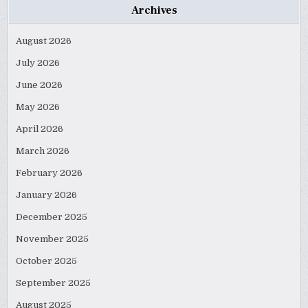
Archives
August 2026
July 2026
June 2026
May 2026
April 2026
March 2026
February 2026
January 2026
December 2025
November 2025
October 2025
September 2025
August 2025