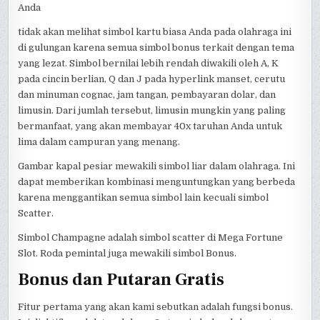
Anda
tidak akan melihat simbol kartu biasa Anda pada olahraga ini
di gulungan karena semua simbol bonus terkait dengan tema
yang lezat. Simbol bernilai lebih rendah diwakili oleh A, K
pada cincin berlian, Q dan J pada hyperlink manset, cerutu
dan minuman cognac, jam tangan, pembayaran dolar, dan
limusin. Dari jumlah tersebut, limusin mungkin yang paling
bermanfaat, yang akan membayar 40x taruhan Anda untuk
lima dalam campuran yang menang.
Gambar kapal pesiar mewakili simbol liar dalam olahraga. Ini
dapat memberikan kombinasi menguntungkan yang berbeda
karena menggantikan semua simbol lain kecuali simbol
Scatter.
Simbol Champagne adalah simbol scatter di Mega Fortune
Slot. Roda pemintal juga mewakili simbol Bonus.
Bonus dan Putaran Gratis
Fitur pertama yang akan kami sebutkan adalah fungsi bonus.