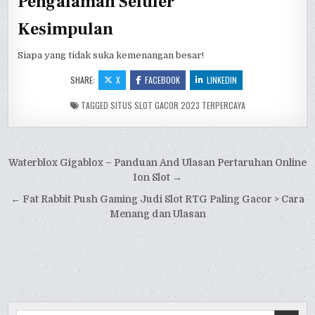
Pengalaman Seluler
Kesimpulan
Siapa yang tidak suka kemenangan besar!
SHARE:
X
FACEBOOK
LINKEDIN
TAGGED
SITUS SLOT GACOR 2023 TERPERCAYA
Post
Waterblox Gigablox – Panduan And Ulasan Pertaruhan Online
navigation
Ion Slot →
← Fat Rabbit Push Gaming Judi Slot RTG Paling Gacor > Cara
Menang dan Ulasan