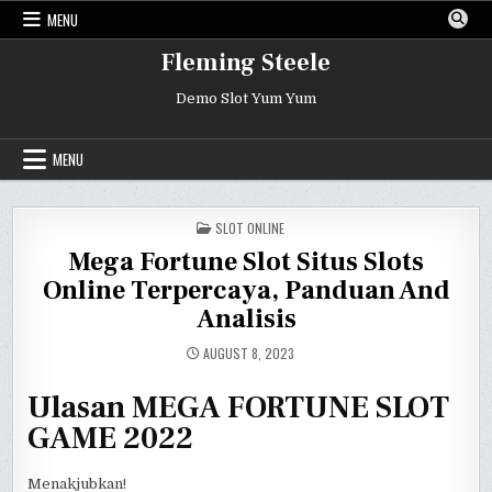
Skip
MENU
to
content
Fleming Steele
Demo Slot Yum Yum
MENU
POSTED
SLOT ONLINE
IN
Mega Fortune Slot Situs Slots
Online Terpercaya, Panduan And
Analisis
AUGUST 8, 2023
Ulasan MEGA FORTUNE SLOT
GAME 2022
Menakjubkan!