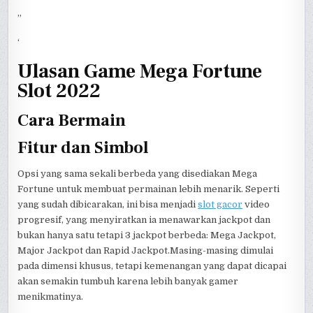
”
‘
Ulasan Game Mega Fortune
Slot 2022
Cara Bermain
Fitur dan Simbol
Opsi yang sama sekali berbeda yang disediakan Mega
Fortune untuk membuat permainan lebih menarik. Seperti
yang sudah dibicarakan, ini bisa menjadi
slot gacor
video
progresif, yang menyiratkan ia menawarkan jackpot dan
bukan hanya satu tetapi 3 jackpot berbeda: Mega Jackpot,
Major Jackpot dan Rapid Jackpot.Masing-masing dimulai
pada dimensi khusus, tetapi kemenangan yang dapat dicapai
akan semakin tumbuh karena lebih banyak gamer
menikmatinya.