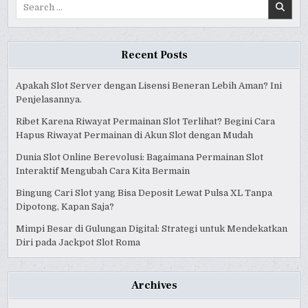
Search
for:
Recent Posts
Apakah Slot Server dengan Lisensi Beneran Lebih Aman? Ini
Penjelasannya.
Ribet Karena Riwayat Permainan Slot Terlihat? Begini Cara
Hapus Riwayat Permainan di Akun Slot dengan Mudah
Dunia Slot Online Berevolusi: Bagaimana Permainan Slot
Interaktif Mengubah Cara Kita Bermain
Bingung Cari Slot yang Bisa Deposit Lewat Pulsa XL Tanpa
Dipotong, Kapan Saja?
Mimpi Besar di Gulungan Digital: Strategi untuk Mendekatkan
Diri pada Jackpot Slot Roma
Archives