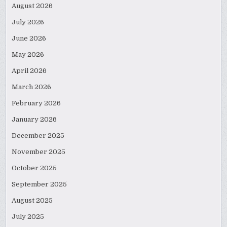
August 2026
July 2026
June 2026
May 2026
April 2026
March 2026
February 2026
January 2026
December 2025
November 2025
October 2025
September 2025
August 2025
July 2025