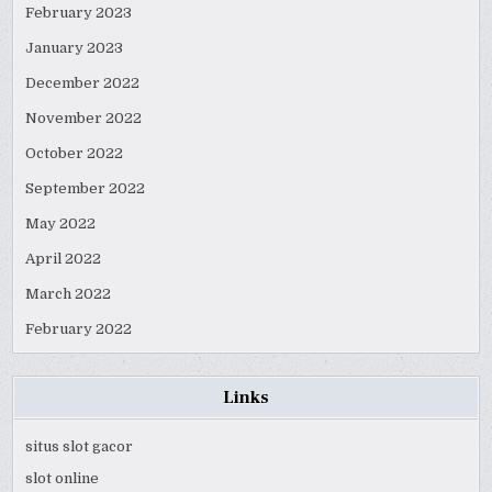
February 2023
January 2023
December 2022
November 2022
October 2022
September 2022
May 2022
April 2022
March 2022
February 2022
Links
situs slot gacor
slot online