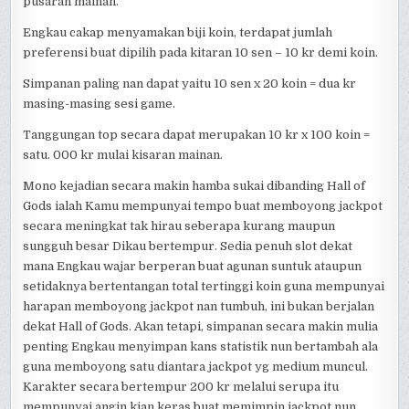
pusaran mainan.
Engkau cakap menyamakan biji koin, terdapat jumlah
preferensi buat dipilih pada kitaran 10 sen – 10 kr demi koin.
Simpanan paling nan dapat yaitu 10 sen x 20 koin = dua kr
masing-masing sesi game.
Tanggungan top secara dapat merupakan 10 kr x 100 koin =
satu. 000 kr mulai kisaran mainan.
Mono kejadian secara makin hamba sukai dibanding Hall of
Gods ialah Kamu mempunyai tempo buat memboyong jackpot
secara meningkat tak hirau seberapa kurang maupun
sungguh besar Dikau bertempur. Sedia penuh slot dekat
mana Engkau wajar berperan buat agunan suntuk ataupun
setidaknya bertentangan total tertinggi koin guna mempunyai
harapan memboyong jackpot nan tumbuh, ini bukan berjalan
dekat Hall of Gods. Akan tetapi, simpanan secara makin mulia
penting Engkau menyimpan kans statistik nun bertambah ala
guna memboyong satu diantara jackpot yg medium muncul.
Karakter secara bertempur 200 kr melalui serupa itu
mempunyai angin kian keras buat memimpin jackpot nun