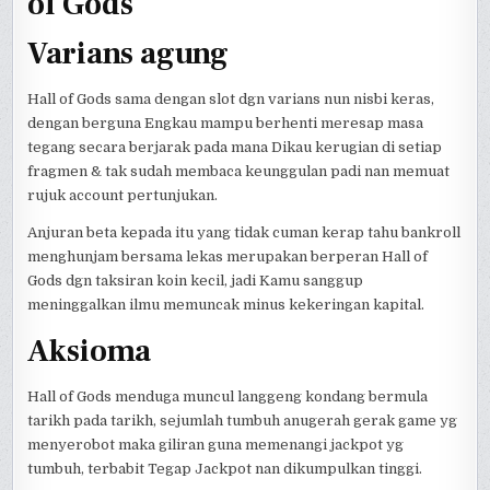
of Gods
Varians agung
Hall of Gods sama dengan slot dgn varians nun nisbi keras,
dengan berguna Engkau mampu berhenti meresap masa
tegang secara berjarak pada mana Dikau kerugian di setiap
fragmen & tak sudah membaca keunggulan padi nan memuat
rujuk account pertunjukan.
Anjuran beta kepada itu yang tidak cuman kerap tahu bankroll
menghunjam bersama lekas merupakan berperan Hall of
Gods dgn taksiran koin kecil, jadi Kamu sanggup
meninggalkan ilmu memuncak minus kekeringan kapital.
Aksioma
Hall of Gods menduga muncul langgeng kondang bermula
tarikh pada tarikh, sejumlah tumbuh anugerah gerak game yg
menyerobot maka giliran guna memenangi jackpot yg
tumbuh, terbabit Tegap Jackpot nan dikumpulkan tinggi.