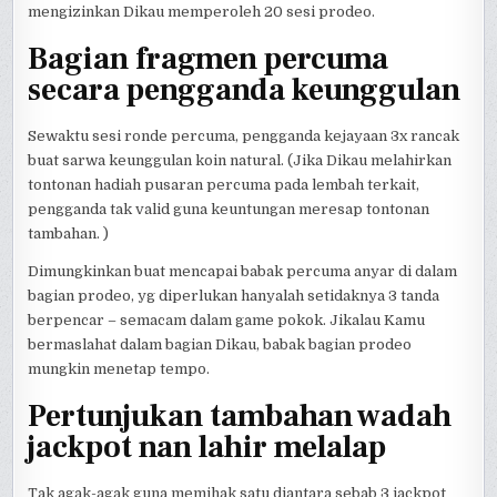
mengizinkan Dikau memperoleh 20 sesi prodeo.
Bagian fragmen percuma
secara pengganda keunggulan
Sewaktu sesi ronde percuma, pengganda kejayaan 3x rancak
buat sarwa keunggulan koin natural. (Jika Dikau melahirkan
tontonan hadiah pusaran percuma pada lembah terkait,
pengganda tak valid guna keuntungan meresap tontonan
tambahan. )
Dimungkinkan buat mencapai babak percuma anyar di dalam
bagian prodeo, yg diperlukan hanyalah setidaknya 3 tanda
berpencar – semacam dalam game pokok. Jikalau Kamu
bermaslahat dalam bagian Dikau, babak bagian prodeo
mungkin menetap tempo.
Pertunjukan tambahan wadah
jackpot nan lahir melalap
Tak agak-agak guna memihak satu diantara sebab 3 jackpot