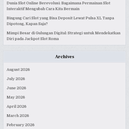
Dunia Slot Online Berevolusi: Bagaimana Permainan Slot
Interaktif Mengubah Cara Kita Bermain
Bingung Cari Slot yang Bisa Deposit Lewat Pulsa XL Tanpa
Dipotong, Kapan Saja?
Mimpi Besar di Gulungan Digital: Strategi untuk Mendekatkan
Diri pada Jackpot Slot Roma
Archives
August 2026
July 2026
June 2026
May 2026
April 2026
March 2026
February 2026