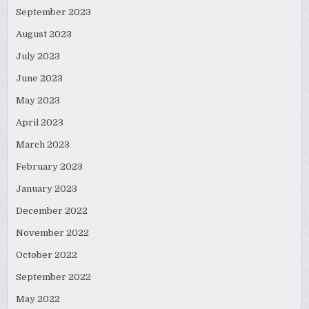
September 2023
August 2023
July 2023
June 2023
May 2023
April 2023
March 2023
February 2023
January 2023
December 2022
November 2022
October 2022
September 2022
May 2022