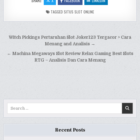
SHARE:
X
FACEBOOK
LINKEDIN
TAGGED
SITUS SLOT ONLINE
Post
Witch Pickings Pertaruhan Slot Joker123 Tergacor > Cara
navigation
Menang and Analisis →
← Machina Megaways Slot Review Relax Gaming Best Slots
RTG – Analisis Dan Cara Menang
Search
for:
Recent Posts