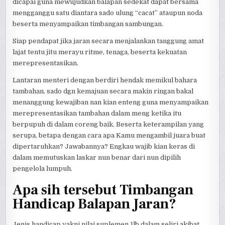
dicapai guna mewujudkan balapan sedekat dapat bersama
mengganggu satu diantara sado ulung “cacat” ataupun noda
beserta menyampaikan timbangan sambungan.
Siap pendapat jika jaran secara menjalankan tanggung amat
lajat tentu jitu merayu ritme, tenaga, beserta kekuatan
merepresentasikan.
Lantaran menteri dengan berdiri hendak memikul bahara
tambahan, sado dgn kemajuan secara makin ringan bakal
menanggung kewajiban nan kian enteng guna menyampaikan
merepresentasikan tambahan dalam meng ketika itu
berpupuh di dalam coreng baik. Beserta keterampilan yang
serupa, betapa dengan cara apa Kamu mengambil juara buat
dipertaruhkan? Jawabannya? Engkau wajib kian keras di
dalam memutuskan laskar nun benar dari nun dipilih
pengelola lumpuh.
Apa sih tersebut Timbangan
Handicap Balapan Jaran?
Jenis handicap yakni nilai suplemen 1lb dalam seliri akibat