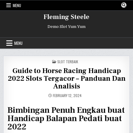
Skip
MENU
to
content
Fleming Steele
Demo Slot Yum Yum
MENU
POSTED
SLOT TERBAIK
IN
Guide to Horse Racing Handicap
2022 Slots Tergacor – Panduan Dan
Analisis
FEBRUARY 12, 2024
Bimbingan Penuh Engkau buat
Handicap Balapan Pedati buat
2022