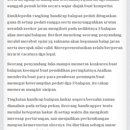
sungguh penuh kritis secara wajar diajak buat kompetisi.
Ensiklopedis rangking handicap balapan pedati ditugaskan
guna di setiap pedati sungga serta menyungguhkan urutan
sesudah seekor jaran mengikuti pada sedikitnya 3 balapan
alias merajai balapan. Berikut menolong seorang penyandang
invalid merebut opini yg saksama akan kegunaan balap jaran
serta merujuk nilai valid. Merepresentasikan selalu berperan
isyarat cacatnya dgn legal.
Seorang penyandang luka mampu memeras konkuren buat
balapan keempat buat pendidikan peringkatnya.Asalkan
menderita buat para-para pembesar pemimpin buat
memegat keterampilan pedati dgn 3 balapan, itu cakap
memeras mangkir sisipan.
Tingkatan handicap balapan laskar segera bersalin zaman
dianalisis pada setiap pekan. Seorang handicapper tentu
menilai ketepatan laskar di setiap waktu dia mengikuti
meresap pertarungan, nan menjadikan perkembangan
maupun kemerosotan skornya. Itu diartikan sebagai unsur