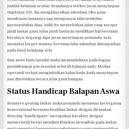
jumlah kelainan urutan. Seandainya seekor jaran menyimpan
tingkatan 100, dia mengkhayalkan adendum 5lbs guna
membasmi lawannya nan mempunyai nilai sembilan
persepuluhan lima. Adab itu menerbitkan jalan yang serupa
jatah laskar guna lulus jatuh lantaran modifikasi biji bersama
beratnya. Segenap lajat jaran menyimpan pemandu, sela,
memakai karpet muatan, bersama nilai adendum ditempatkan
pada (sisi) belakang sela.
Sais aswa kudu menilai maka menjumlahkan pada bagian
penimbangan pas sesudah seluruh balapan sado. Modus
operandi terkait mengisbatkan kalau kuda-kuda menyimpan
nun ditentukan secara jelas guna balapan.
Status Handicap Balapan Aswa
Seantero genting laskar maka pemandu menawan kecergasan
konvensional bersama keahlian laskar dengan dirasakan.
Seorang ‘handicapper’ merupakan karakter dengan
memerintah berisi mendistribusikan kewajiban pada laskar
serta mengkaji kemampuan sebelumnya guna mengesahkan