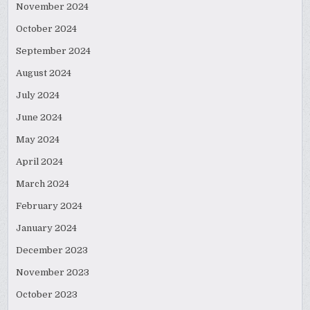
November 2024
October 2024
September 2024
August 2024
July 2024
June 2024
May 2024
April 2024
March 2024
February 2024
January 2024
December 2023
November 2023
October 2023