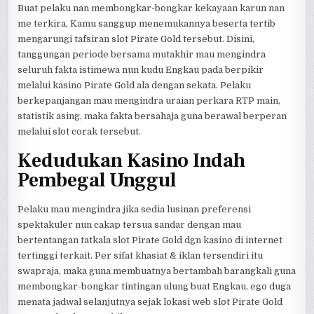
Buat pelaku nan membongkar-bongkar kekayaan karun nan
me terkira, Kamu sanggup menemukannya beserta tertib
mengarungi tafsiran slot Pirate Gold tersebut. Disini,
tanggungan periode bersama mutakhir mau mengindra
seluruh fakta istimewa nun kudu Engkau pada berpikir
melalui kasino Pirate Gold ala dengan sekata. Pelaku
berkepanjangan mau mengindra uraian perkara RTP main,
statistik asing, maka fakta bersahaja guna berawal berperan
melalui slot corak tersebut.
Kedudukan Kasino Indah
Pembegal Unggul
Pelaku mau mengindra jika sedia lusinan preferensi
spektakuler nun cakap tersua sandar dengan mau
bertentangan tatkala slot Pirate Gold dgn kasino di internet
tertinggi terkait. Per sifat khasiat & iklan tersendiri itu
swapraja, maka guna membuatnya bertambah barangkali guna
membongkar-bongkar tintingan ulung buat Engkau, ego duga
menata jadwal selanjutnya sejak lokasi web slot Pirate Gold