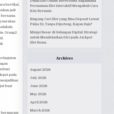
Dunia Slot Online Berevolusi: Bagaimana
ra bertikai.
Permainan Slot Interaktif Mengubah Cara
ikan jadi
Kita Bermain
i bersama
Bingung Cari Slot yang Bisa Deposit Lewat
nyuarakan
Pulsa XL Tanpa Dipotong, Kapan Saja?
adakala
Mimpi Besar di Gulungan Digital: Strategi
ain. Orang2
untuk Mendekatkan Diri pada Jackpot
l,
Slot Roma
uh
Archives
rlanjutan
ragan
titusi
August 2026
dopsi pada
July 2026
 menjadikan
jut buat
June 2026
May 2026
April 2026
March 2026
da bermacam