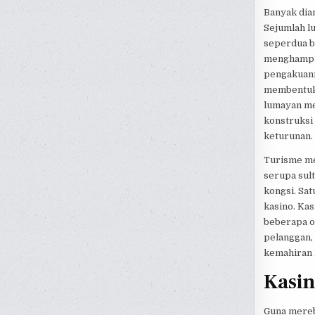
Banyak dian
Sejumlah l
seperdua b
menghampa
pengakuann
membentuk l
lumayan me
konstruksi 
keturunan.
Turisme me
serupa sul
kongsi. Sat
kasino. Ka
beberapa o
pelanggan, 
kemahiran k
Kasin
Guna mereb