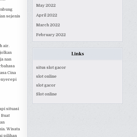
May 2022
embung
April 2022
an sejenis
March 2022
February 2022
 air.
jolkan
Links
ja nan
erbahasa
situs slot gacor
asa Cina
slot online
enyerepi
slot gacor
Slot online
pi situasi
 Buat
gan
ia. Wisata
 pilihan