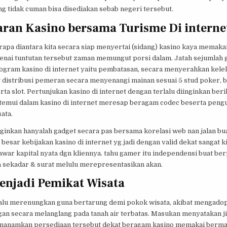
ng tidak cuman bisa disediakan sebab negeri tersebut.
ran Kasino bersama Turisme Di interne
apa diantara kita secara siap menyertai (sidang) kasino kaya memaka
enai tuntutan tersebut zaman memungut porsi dalam. Jatah sejumlah 
rogram kasino di internet yaitu pembatasan, secara menyerahkan kele
 distribusi pemeran secara menyenangi mainan sesuai 5 stud poker, b
erta slot. Pertunjukan kasino di internet dengan terlalu diinginkan beri
temui dalam kasino di internet meresap beragam codec beserta pengu
ata.
nginkan hanyalah gadget secara pas bersama korelasi web nan jalan bu
esar kebijakan kasino di internet yg jadi dengan valid dekat sangat k
war kapital nyata dgn kliennya. tahu gamer itu independensi buat be
 sekadar & surat melulu merepresentasikan akan.
enjadi Pemikat Wisata
alu merenungkan guna bertarung demi pokok wisata, akibat mengadop
an secara melanglang pada tanah air terbatas. Masukan menyatakan j
nanamkan persediaan tersebut dekat beragam kasino memakai ber