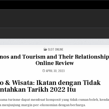
POSTED
SLOT ONLINE
IN
nos and Tourism and Their Relationship
Online Review
APRIL 30, 2023
o & Wisata: Ikatan dengan Tidak
ntahkan Tarikh 2022 Itu
sama turisme dapat membuat komposit yang tidak cuman boleh, kendat
ya menjunjung margin per-ekonomian dengan berharga.