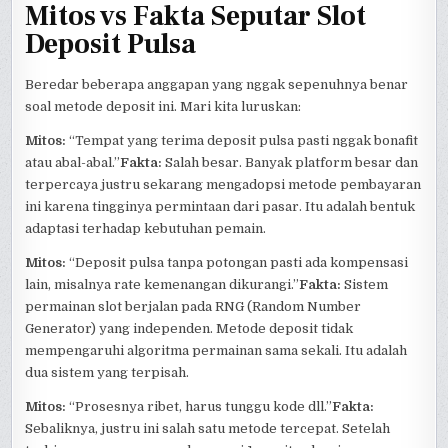
Mitos vs Fakta Seputar Slot
Deposit Pulsa
Beredar beberapa anggapan yang nggak sepenuhnya benar
soal metode deposit ini. Mari kita luruskan:
Mitos:
“Tempat yang terima deposit pulsa pasti nggak bonafit
atau abal-abal.”
Fakta:
Salah besar. Banyak platform besar dan
terpercaya justru sekarang mengadopsi metode pembayaran
ini karena tingginya permintaan dari pasar. Itu adalah bentuk
adaptasi terhadap kebutuhan pemain.
Mitos:
“Deposit pulsa tanpa potongan pasti ada kompensasi
lain, misalnya rate kemenangan dikurangi.”
Fakta:
Sistem
permainan slot berjalan pada RNG (Random Number
Generator) yang independen. Metode deposit tidak
mempengaruhi algoritma permainan sama sekali. Itu adalah
dua sistem yang terpisah.
Mitos:
“Prosesnya ribet, harus tunggu kode dll.”
Fakta:
Sebaliknya, justru ini salah satu metode tercepat. Setelah