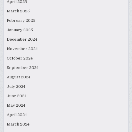
April 2025
March 2025
February 2025
January 2025
December 2024
November 2024
October 2024
September 2024
August 2024
July 2024
June 2024
May 2024
April 2024
March 2024