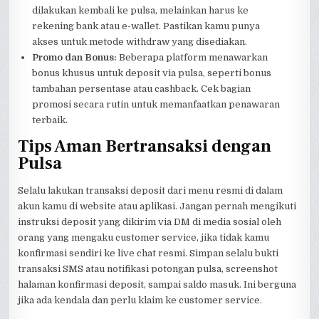
dilakukan kembali ke pulsa, melainkan harus ke
rekening bank atau e-wallet. Pastikan kamu punya
akses untuk metode withdraw yang disediakan.
Promo dan Bonus:
Beberapa platform menawarkan
bonus khusus untuk deposit via pulsa, seperti bonus
tambahan persentase atau cashback. Cek bagian
promosi secara rutin untuk memanfaatkan penawaran
terbaik.
Tips Aman Bertransaksi dengan
Pulsa
Selalu lakukan transaksi deposit dari menu resmi di dalam
akun kamu di website atau aplikasi. Jangan pernah mengikuti
instruksi deposit yang dikirim via DM di media sosial oleh
orang yang mengaku customer service, jika tidak kamu
konfirmasi sendiri ke live chat resmi. Simpan selalu bukti
transaksi SMS atau notifikasi potongan pulsa, screenshot
halaman konfirmasi deposit, sampai saldo masuk. Ini berguna
jika ada kendala dan perlu klaim ke customer service.