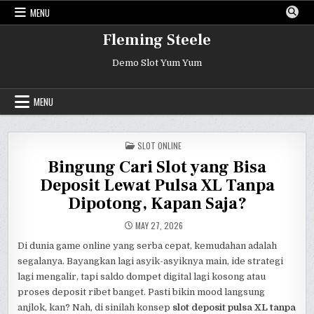
Skip
MENU
to
content
Fleming Steele
Demo Slot Yum Yum
MENU
POSTED
SLOT ONLINE
IN
Bingung Cari Slot yang Bisa
Deposit Lewat Pulsa XL Tanpa
Dipotong, Kapan Saja?
MAY 27, 2026
Di dunia game online yang serba cepat, kemudahan adalah
segalanya. Bayangkan lagi asyik-asyiknya main, ide strategi
lagi mengalir, tapi saldo dompet digital lagi kosong atau
proses deposit ribet banget. Pasti bikin mood langsung
anjlok, kan? Nah, di sinilah konsep
slot deposit pulsa XL tanpa