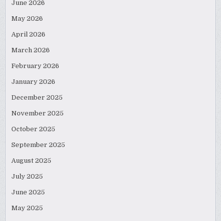
June 2026
May 2026
April 2026
March 2026
February 2026
January 2026
December 2025
November 2025
October 2025
September 2025
August 2025
July 2025
June 2025
May 2025