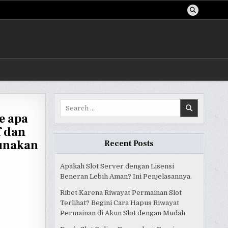
Search
for:
e apa
f dan
unakan
Recent Posts
Apakah Slot Server dengan Lisensi
Beneran Lebih Aman? Ini Penjelasannya.
Ribet Karena Riwayat Permainan Slot
Terlihat? Begini Cara Hapus Riwayat
Permainan di Akun Slot dengan Mudah