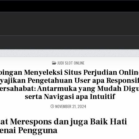
POSTED
JUDI SLOT ONLINE
IN
ingan Menyeleksi Situs Perjudian Onlin
yajikan Pengetahuan User apa Responsi
Bersahabat: Antarmuka yang Mudah Dig
serta Navigasi apa Intuitif
NOVEMBER 21, 2024
pat Merespons dan juga Baik Hati
enai Pengguna