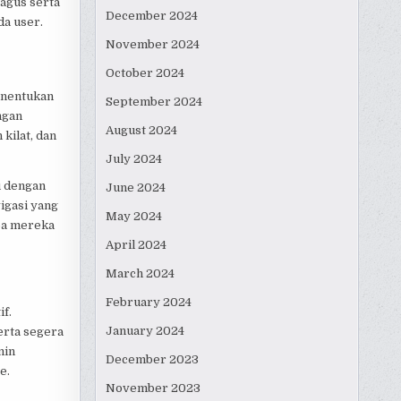
agus serta
December 2024
da user.
November 2024
October 2024
menentukan
September 2024
ngan
August 2024
kilat, dan
July 2024
u dengan
June 2024
igasi yang
May 2024
pa mereka
April 2024
March 2024
February 2024
f.
January 2024
erta segera
min
December 2023
e.
November 2023