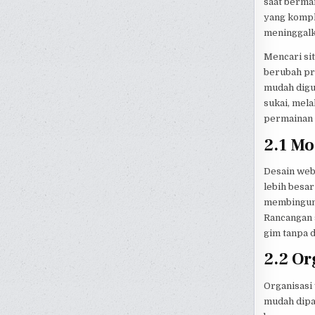
saat berma
yang kompl
meninggalka
Mencari si
berubah pr
mudah digu
sukai, mel
permainan
2.1 Mo
Desain webs
lebih besa
membingung
Rancangan 
gim tanpa d
2.2 Or
Organisasi 
mudah dipak