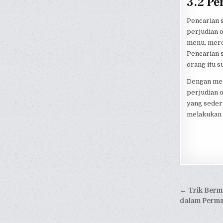
3.2 Pe
Pencarian s
perjudian 
menu, mere
Pencarian 
orang itu s
Dengan men
perjudian 
yang sederh
melakukan 
Post
← Trik Berma
naviga
dalam Perma