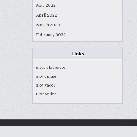
May 2022
April 2022
March 2022
February 2022
Links
situs slot gacor
slot online
slot gacor
Slot online