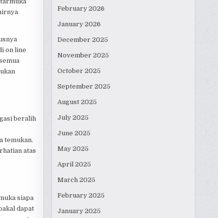
antarmuka
February 2026
hirnya
January 2026
rusnya
December 2025
i on line
November 2025
 semua
October 2025
kukan
September 2025
August 2025
July 2025
gasi beralih
June 2025
a temukan.
May 2025
hatian atas
April 2025
March 2025
February 2025
rmuka siapa
bakal dapat
January 2025