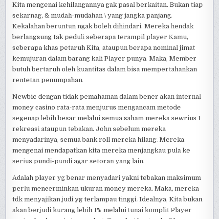
Kita mengenai kehilangannya gak pasal berkaitan. Bukan tiap
sekarnag, & mudah-mudahan \ yang jangka panjang.
Kekalahan beruntun ngak boleh dihindari. Mereka hendak
berlangsung tak peduli seberapa terampil player Kamu,
seberapa khas petaruh Kita, ataupun berapa nominal jimat
kemujuran dalam barang kali Player punya. Maka, Member
butuh bertaruh oleh kuantitas dalam bisa mempertahankan
rentetan penumpahan.
Newbie dengan tidak pemahaman dalam bener akan internal
money casino rata-rata menjurus mengancam metode
segenap lebih besar melalui semua saham mereka sewrius 1
rekreasi ataupun tebakan. John sebelum mereka
menyadarinya, semua bank roll mereka hilang. Mereka
mengenai mendapatkan kita mereka menjangkau pula ke
serius pundi-pundi agar setoran yang lain.
Adalah player yg benar menyadari yakni tebakan maksimum
perlu mencerminkan ukuran money mereka. Maka, mereka
tdk menyajikan judi yg terlampau tinggi. Idealnya, Kita bukan
akan berjudi kurang lebih 1% melalui tunai komplit Player