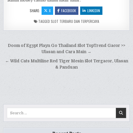
admin money casino dalam hadir nalar.
SHARE:
X
FACEBOOK
LINKEDIN
TAGGED
SLOT TERBARU DAN TERPERCAYA
Post
Doom of Egypt Playn Go Thailand Slot TopTrend Gacor >>
navigation
Ulasan and Cara Main →
← Wild Cats Multiline Red Tiger Mesin Slot Tergacor, Ulasan
& Panduan
Search
for: