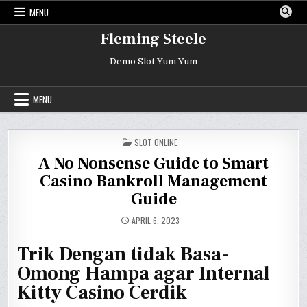
Skip
MENU
to
content
Fleming Steele
Demo Slot Yum Yum
MENU
POSTED
SLOT ONLINE
IN
A No Nonsense Guide to Smart
Casino Bankroll Management
Guide
APRIL 6, 2023
Trik Dengan tidak Basa-
Omong Hampa agar Internal
Kitty Casino Cerdik