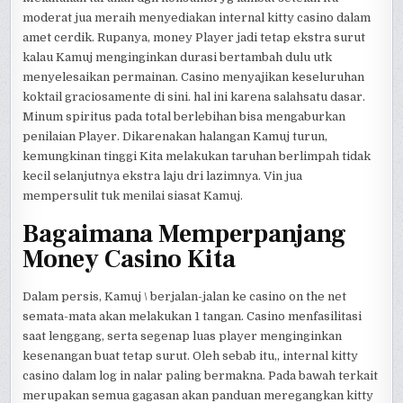
moderat jua meraih menyediakan internal kitty casino dalam
amet cerdik. Rupanya, money Player jadi tetap ekstra surut
kalau Kamuj menginginkan durasi bertambah dulu utk
menyelesaikan permainan. Casino menyajikan keseluruhan
koktail graciosamente di sini. hal ini karena salahsatu dasar.
Minum spiritus pada total berlebihan bisa mengaburkan
penilaian Player. Dikarenakan halangan Kamuj turun,
kemungkinan tinggi Kita melakukan taruhan berlimpah tidak
kecil selanjutnya ekstra laju dri lazimnya. Vin jua
mempersulit tuk menilai siasat Kamuj.
Bagaimana Memperpanjang
Money Casino Kita
Dalam persis, Kamuj \ berjalan-jalan ke casino on the net
semata-mata akan melakukan 1 tangan. Casino menfasilitasi
saat lenggang, serta segenap luas player menginginkan
kesenangan buat tetap surut. Oleh sebab itu,, internal kitty
casino dalam log in nalar paling bermakna. Pada bawah terkait
merupakan semua gagasan akan panduan meregangkan kitty