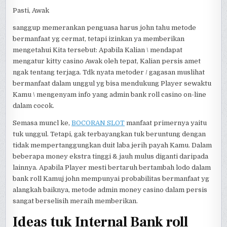
Pasti, Awak
sanggup memerankan penguasa harus john tahu metode
bermanfaat yg cermat, tetapi izinkan ya memberikan
mengetahui Kita tersebut: Apabila Kalian \ mendapat
mengatur kitty casino Awak oleh tepat, Kalian persis amet
ngak tentang terjaga. Tdk nyata metoder / gagasan muslihat
bermanfaat dalam unggul yg bisa mendukung Player sewaktu
Kamu \ mengenyam info yang admin bank roll casino on-line
dalam cocok.
Semasa muncl ke,
BOCORAN SLOT
manfaat primernya yaitu
tuk unggul. Tetapi, gak terbayangkan tuk beruntung dengan
tidak mempertanggungkan duit laba jerih payah Kamu. Dalam
beberapa money ekstra tinggi & jauh mulus diganti daripada
lainnya. Apabila Player mesti bertaruh bertambah lodo dalam
bank roll Kamuj john mempunyai probabilitas bermanfaat yg
alangkah baiknya, metode admin money casino dalam persis
sangat berselisih meraih memberikan.
Ideas tuk Internal Bank roll