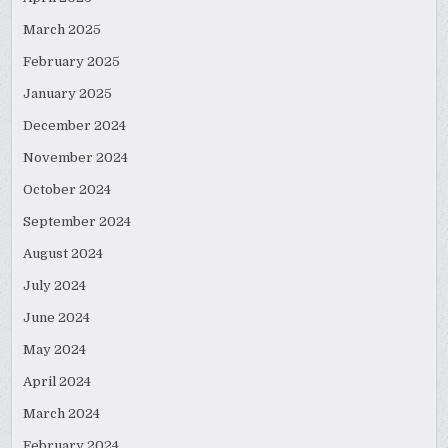
March 2025
February 2025
January 2025
December 2024
November 2024
October 2024
September 2024
August 2024
July 2024
June 2024
May 2024
April 2024
March 2024
February 2024